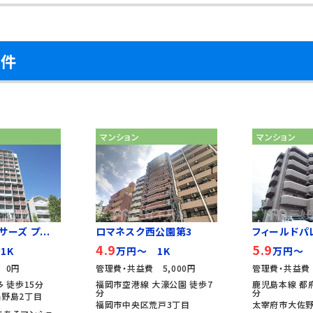
物件
マンション
マンション
ーズ プ...
ロマネスク西公園第3
フィールドパ
4.9
5.9
1K
万円～ 1K
万円～ 
 0円
管理費・共益費 5,000円
管理費・共益費 
 徒歩15分
福岡市空港線 大濠公園 徒歩7
鹿児島本線 都府
分
分
野島2丁目
福岡市中央区荒戸3丁目
太宰府市大佐野