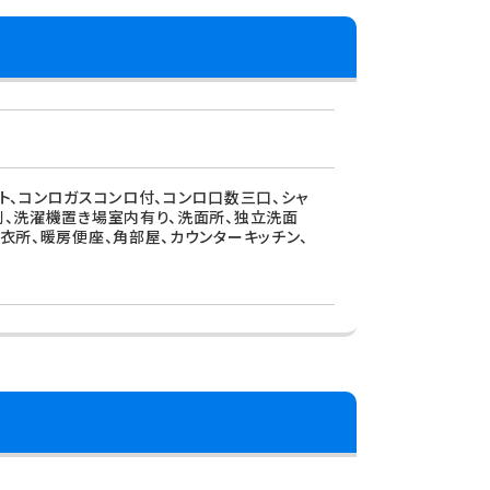
ット、コンロガスコンロ付、コンロ口数三口、シャ
レ別、洗濯機置き場室内有り、洗面所、独立洗面
脱衣所、暖房便座、角部屋、カウンターキッチン、