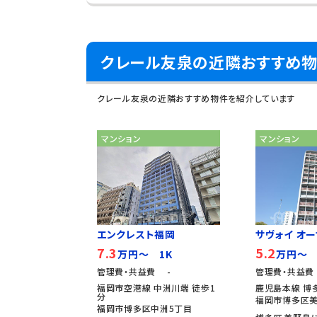
クレール友泉の近隣おすすめ
クレール友泉の近隣おすすめ物件を紹介しています
マンション
マンション
エンクレスト福岡
サヴォイ オーサ
7.3
5.2
万円～ 1K
万円～ 
管理費・共益費 -
管理費・共益費
福岡市空港線 中洲川端 徒歩1
鹿児島本線 博多
分
福岡市博多区美
福岡市博多区中洲5丁目