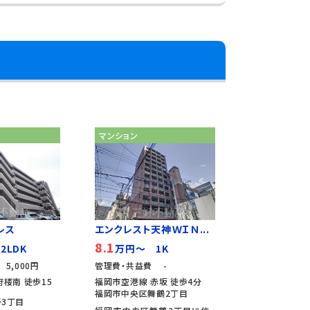
マンション
レス
エンクレスト天神ＷＩＮ...
8.1
2LDK
万円～ 1K
5,000円
管理費・共益費 -
楼南 徒歩15
福岡市空港線 赤坂 徒歩4分
福岡市中央区舞鶴2丁目
3丁目