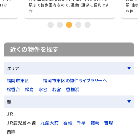
ロッ
駅まで徒歩圏内なので、通勤・通学に便利です
駅 徒
☆
お休...
近くの物件を探す
エリア
福岡市東区
福岡市東区の物件ライブラリーへ
松香台
松島
水谷
若宮
香椎浜
駅
ＪＲ
ＪＲ鹿児島本線
九産大前
香椎
千早
箱崎
吉塚
西鉄