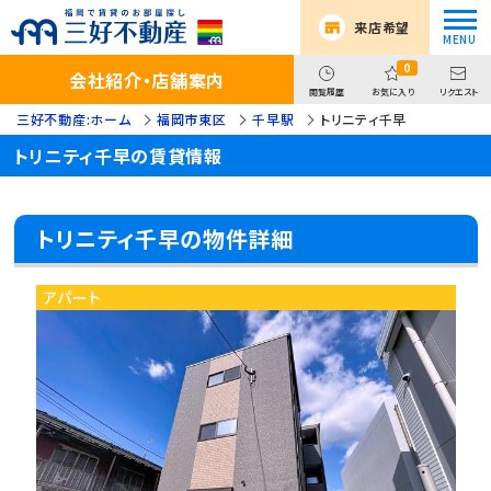
来店希望
0
会社紹介・店舗案内
閲覧履歴
お気に入り
リクエスト
三好不動産:ホーム
福岡市東区
千早駅
トリニティ千早
トリニティ千早の賃貸情報
トリニティ千早の物件詳細
アパート