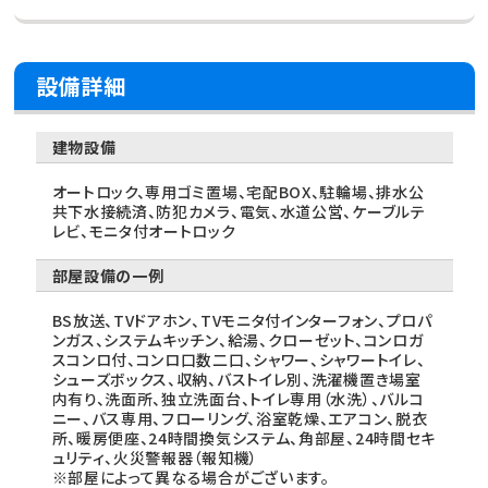
設備詳細
建物設備
オートロック、専用ゴミ置場、宅配BOX、駐輪場、排水公
共下水接続済、防犯カメラ、電気、水道公営、ケーブルテ
レビ、モニタ付オートロック
部屋設備の一例
BS放送、TVドアホン、TVモニタ付インターフォン、プロパ
ンガス、システムキッチン、給湯、クローゼット、コンロガ
スコンロ付、コンロ口数二口、シャワー、シャワートイレ、
シューズボックス、収納、バストイレ別、洗濯機置き場室
内有り、洗面所、独立洗面台、トイレ専用（水洗）、バルコ
ニー、バス専用、フローリング、浴室乾燥、エアコン、脱衣
所、暖房便座、24時間換気システム、角部屋、24時間セキ
ュリティ、火災警報器（報知機）
※部屋によって異なる場合がございます。