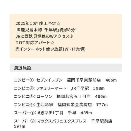
2025年10月竣工予定☆
JR鹿児島本線「千早駅」徒歩8分！
JRと西鉄貝塚線のWアクセス♪
ＩＯＴ対応アパート☆
光インターネット使い放題(Wi-Fi完備)
周辺施設
コンビニ①：セブンイレブン 福岡千早東駅前店 466m
コンビニ②：ファミリーマート JR千早駅 598m
コンビニ③：ローソン 福岡若宮五丁目店 486m
コンビニ④：生活彩家 福岡輝栄会病院店 777m
スーパー①：えきマチ1丁目 千早 485m
スーパー②：マックスバリュエクスプレス 千早駅前店
597m