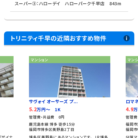
スーパー③：ハローデイ ハローパーク千早店 843m
トリニティ千早の近隣おすすめ物件
マンション
マン
サヴォイ オーサーズ プ...
ロマ
5.2
4.9
万円～ 1K
万
管理費・共益費 0円
管理費
鹿児島本線 博多 徒歩15分
福岡市
福岡市博多区美野島2丁目
福岡市
デザイナ
博多区美野島にあるマンションです。 ＪＲ博多
分譲マ