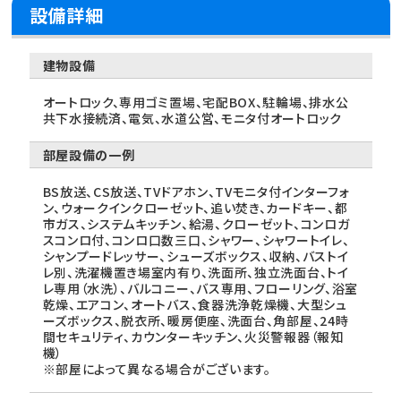
設備詳細
建物設備
オートロック、専用ゴミ置場、宅配BOX、駐輪場、排水公
共下水接続済、電気、水道公営、モニタ付オートロック
部屋設備の一例
BS放送、CS放送、TVドアホン、TVモニタ付インターフォ
ン、ウォークインクローゼット、追い焚き、カードキー、都
市ガス、システムキッチン、給湯、クローゼット、コンロガ
スコンロ付、コンロ口数三口、シャワー、シャワートイレ、
シャンプードレッサー、シューズボックス、収納、バストイ
レ別、洗濯機置き場室内有り、洗面所、独立洗面台、トイ
レ専用（水洗）、バルコニー、バス専用、フローリング、浴室
乾燥、エアコン、オートバス、食器洗浄乾燥機、大型シュ
ーズボックス、脱衣所、暖房便座、洗面台、角部屋、24時
間セキュリティ、カウンターキッチン、火災警報器（報知
機）
※部屋によって異なる場合がございます。