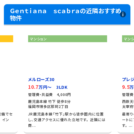
Ｇｅｎｔｉａｎａ ｓｃａｂｒａの近隣おすすめ
物件
マンション
プレジデント正弥朱雀
9.5
LDK
万円～ 3LDK
000円
管理費・共益費 5,000円
徒歩8分
西鉄天神大牟田線 都府楼前 徒歩11分
2丁目
太宰府市朱雀6丁目
竹下」駅から徒歩圏内に位置
最寄りの駅から天神方面や博多方面へも
に優れた立地です。 近隣には
ートにアプローチできる利便性の高い環
す。 ...