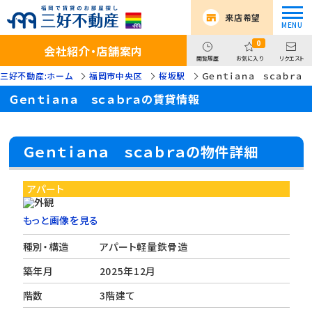
来店希望
0
会社紹介・店舗案内
閲覧履歴
お気に入り
リクエスト
三好不動産:ホーム
福岡市中央区
桜坂駅
Ｇｅｎｔｉａｎａ ｓｃａｂｒａ
Ｇｅｎｔｉａｎａ ｓｃａｂｒａの賃貸情報
Ｇｅｎｔｉａｎａ ｓｃａｂｒａの物件詳細
アパート
もっと画像を見る
種別・構造
アパート軽量鉄骨造
築年月
2025年12月
階数
3階建て