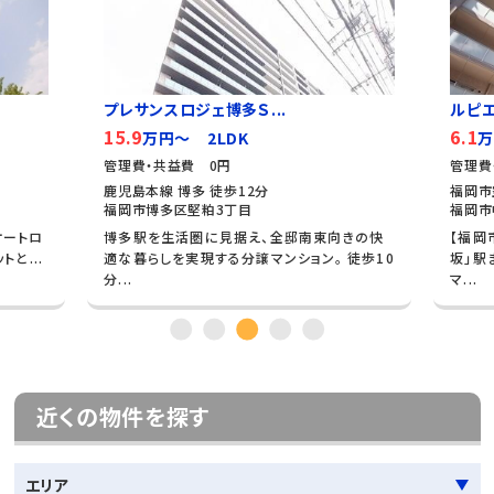
プレサンスロジェ博多Ｓ...
ルピ
15.9
6.1
万円～ 2LDK
万
管理費・共益費 0円
管理費
鹿児島本線 博多 徒歩12分
福岡市
福岡市博多区堅粕3丁目
福岡市
オートロ
博多駅を生活圏に見据え、全邸南東向きの快
【福岡
と...
適な暮らしを実現する分譲マンション。 徒歩10
坂」駅
分...
マ...
近くの物件を探す
エリア