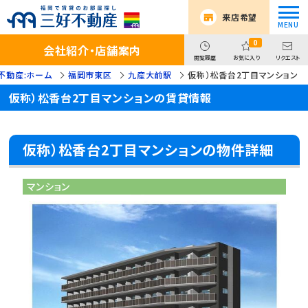
来店希望
0
会社紹介・店舗案内
閲覧履歴
お気に入り
リクエスト
不動産:ホーム
福岡市東区
九産大前駅
仮称）松香台2丁目マンション
仮称）松香台2丁目マンションの賃貸情報
仮称）松香台2丁目マンションの物件詳細
マンション