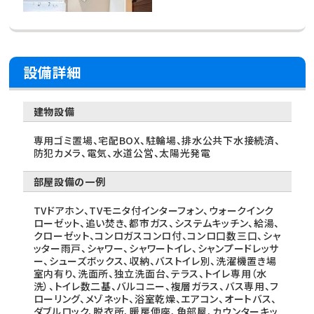
設備詳細
建物設備
専用ゴミ置場、宅配BOX、駐輪場、排水公共下水接続済、
防犯カメラ、電気、水道公営、太陽光発電
部屋設備の一例
TVドアホン、TVモニタ付インターフォン、ウォークインク
ローゼット、追い焚き、都市ガス、システムキッチン、給湯、
クローゼット、コンロガスコンロ付、コンロ口数三口、シャ
ッター雨戸、シャワー、シャワートイレ、シャンプードレッサ
ー、シューズボックス、収納、バストイレ別、洗濯機置き場
室内有り、洗面所、独立洗面台、テラス、トイレ専用（水
洗）、トイレ数二基、バルコニー、複層ガラス、バス専用、フ
ローリング、メゾネット、浴室乾燥、エアコン、オートバス、
ダブルロック、脱衣所、暖房便座、角部屋、カウンターキッ