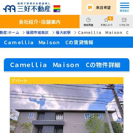
来店希望
0
会社紹介・店舗案内
閲覧履歴
お気に入り
リクエスト
動産:ホーム
福岡市城南区
福大前駅
Ｃａｍｅｌｌｉａ Ｍａｉｓｏｎ C
Ｃａｍｅｌｌｉａ Ｍａｉｓｏｎ Cの賃貸情報
Ｃａｍｅｌｌｉａ Ｍａｉｓｏｎ Cの物件詳細
アパート