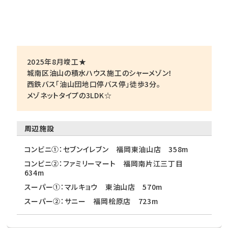
2025年8月竣工★
城南区油山の積水ハウス施工のシャーメゾン！
西鉄バス「油山団地口停バス停」徒歩3分。
メゾネットタイプの3LDK☆
周辺施設
コンビニ①：セブンイレブン 福岡東油山店 358m
コンビニ②：ファミリーマート 福岡南片江三丁目
634m
スーパー①：マルキョウ 東油山店 570m
スーパー②：サニー 福岡桧原店 723m