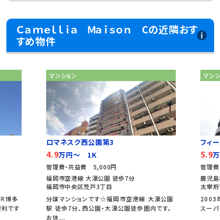
Ｃａｍｅｌｌｉａ Ｍａｉｓｏｎ Cの近隣おす
すめ物件
マンション
マン
ロマネスク西公園第3
フィ
4.9
5.9
万円～ 1K
万
管理費・共益費 5,000円
管理費
福岡市空港線 大濠公園 徒歩7分
鹿児島
福岡市中央区荒戸3丁目
太宰府
ＪＲ博多
分譲マンションです☆福岡市空港線 大濠公園
200
便利です
駅 徒歩7分、西公園・大濠公園徒歩圏内です。
スーパ
お休...