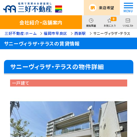
来店希望
0
会社紹介・店舗案内
閲覧履歴
お気に入り
リクエスト
三好不動産:ホーム
福岡市早良区
西新駅
サニーヴィラザ・テラス
サニーヴィラザ・テラスの賃貸情報
サニーヴィラザ・テラスの物件詳細
一戸建て