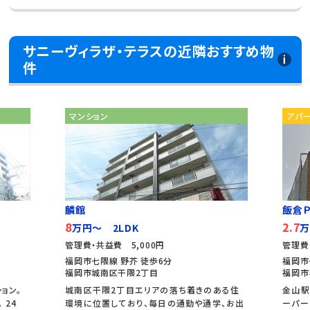
サニーヴィラザ・テラスの近隣おすすめ物
件
マンション
アパ
麟館
飯倉Ｐ
8
2.7
万円～ 2LDK
万
管理費・共益費 5,000円
管理費
福岡市七隈線 野芥 徒歩6分
福岡市
福岡市城南区干隈2丁目
福岡市
ョン。
城南区干隈2丁目エリアの落ち着きのある住
金山駅
 24
環境に位置しており、毎日の通勤や通学、お出
ーパー