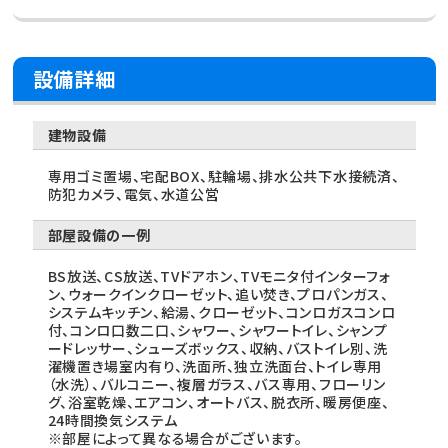
設備詳細
建物設備
専用ゴミ置場、宅配BOX、駐輪場、排水公共下水接続済、
防犯カメラ、電気、水道公営
部屋設備の一例
BS放送、CS放送、TVドアホン、TVモニタ付インターフォ
ン、ウォークインクローゼット、追い焚き、プロパンガス、
システムキッチン、給湯、クローゼット、コンロガスコンロ
付、コンロ口数二口、シャワー、シャワートイレ、シャンプ
ードレッサー、シューズボックス、収納、バストイレ別、洗
濯機置き場室内有り、洗面所、独立洗面台、トイレ専用
（水洗）、バルコニー、複層ガラス、バス専用、フローリン
グ、浴室乾燥、エアコン、オートバス、脱衣所、暖房便座、
24時間換気システム
※部屋によって異なる場合がございます。