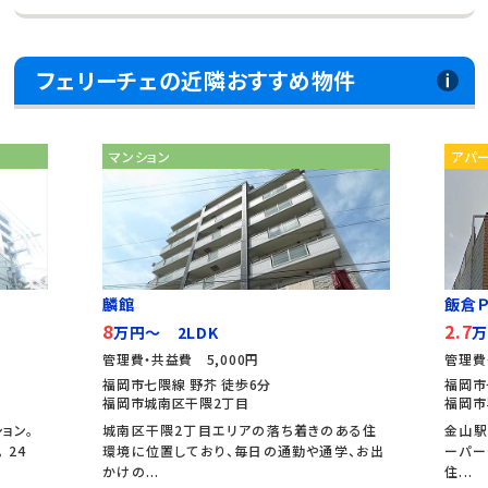
フェリーチェの近隣おすすめ物件
マンション
アパ
麟館
飯倉Ｐ
8
2.7
万円～ 2LDK
万
管理費・共益費 5,000円
管理費
福岡市七隈線 野芥 徒歩6分
福岡市
福岡市城南区干隈2丁目
福岡市
ョン。
城南区干隈2丁目エリアの落ち着きのある住
金山駅
 24
環境に位置しており、毎日の通勤や通学、お出
ーパー
かけの...
住...