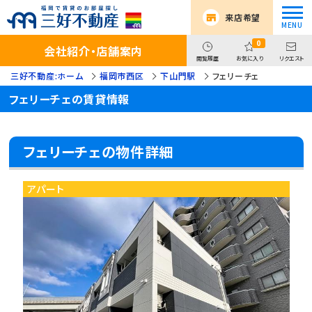
来店希望
0
会社紹介・店舗案内
閲覧履歴
お気に入り
リクエスト
三好不動産:ホーム
福岡市西区
下山門駅
フェリーチェ
フェリーチェの賃貸情報
フェリーチェの物件詳細
アパート