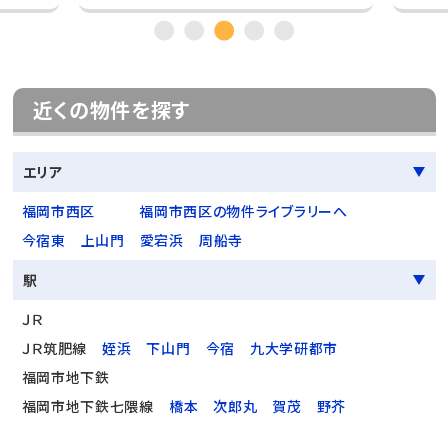
近くの物件を探す
エリア
福岡市西区
福岡市西区の物件ライブラリーへ
今宿東
上山門
愛宕浜
周船寺
駅
ＪＲ
ＪＲ筑肥線
姪浜
下山門
今宿
九大学研都市
福岡市地下鉄
福岡市地下鉄七隈線
橋本
次郎丸
賀茂
野芥