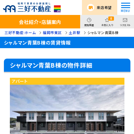
来店希望
0
会社紹介・店舗案内
閲覧履歴
お気に入り
リクエスト
三好不動産:ホーム
福岡市東区
土井駅
シャルマン青葉B棟
シャルマン青葉B棟の賃貸情報
シャルマン青葉B棟の物件詳細
アパート