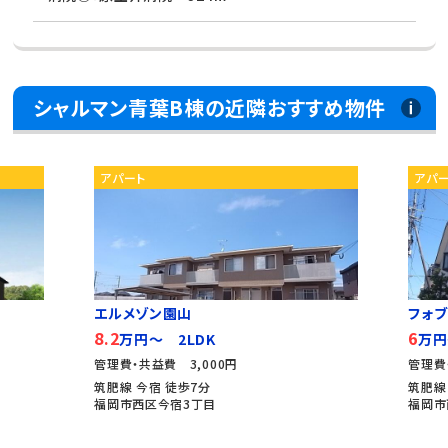
シャルマン青葉B棟の近隣おすすめ物件
アパート
フォブール周船寺
6
万円～ 2LDK
管理費・共益費 2,000円
筑肥線 周船寺 徒歩5分
福岡市西区周船寺1丁目