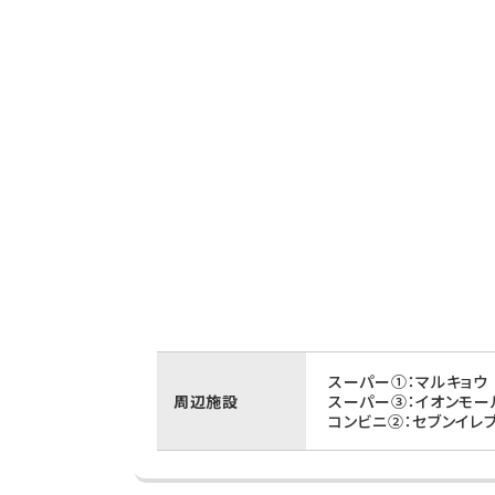
スーパー①：マルキョウ
周辺施設
スーパー③：イオンモー
コンビニ②：セブンイレ