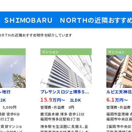
Ｎ ＳＨＩＭＯＢＡＲＵ ＮＯＲＴＨの近隣おすす
ＮＯＲＴＨの近隣おすすめ物件を紹介しています
マンション
マンション
レ地行
プレサンスロジェ博多Ｓ...
ルピエ天神北
15.9
6.1
2K
万円～ 2LDK
万円～ 
5,000円
管理費・共益費 0円
管理費・共益費 
西新 徒歩8分
鹿児島本線 博多 徒歩12分
福岡市空港線 
行2丁目
福岡市博多区堅粕3丁目
福岡市中央区長
分賃貸マンショ
博多駅を生活圏に見据え、全
【福岡市中央区
ロック付き！バ
邸南東向きの快適な暮らしを
下鉄空港線「赤