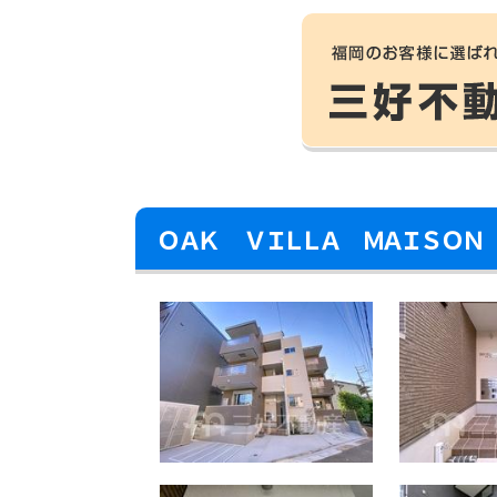
ＯＡＫ ＶＩＬＬＡ ＭＡＩＳＯ