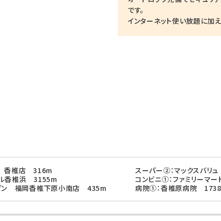
です。
インターネット使い放題に加え
 香椎店 316m
スーパー②：マックスバリュ
ル香椎浜 3155m
コンビニ①：ファミリーマー
ブン 福岡香椎下原小南店 435m
病院①：香椎原病院 173