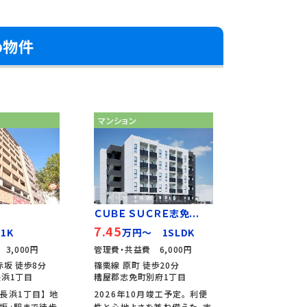
め物件
マンション
ＣＵＢＥ ＳＵＣＲＥ志免...
7.45
1K
万円～ 1SLDK
3,000円
管理費・共益費 6,000円
赤坂 徒歩8分
篠栗線 原町 徒歩20分
浜1丁目
糟屋郡志免町別府1丁目
長浜1丁目】 地
2026年10月竣工予定。 利便
坂」駅まで徒歩
性と心地よさを兼ね備えた、志