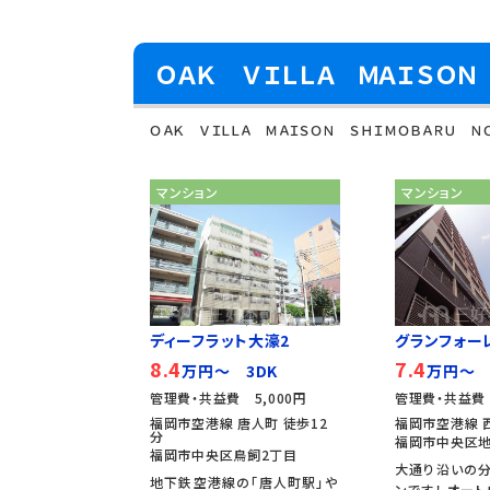
ＯＡＫ ＶＩＬＬＡ ＭＡＩＳＯ
ＯＡＫ ＶＩＬＬＡ ＭＡＩＳＯＮ ＳＨＩＭＯＢＡＲＵ 
マンション
マンション
ディーフラット大濠2
グランフォー
8.4
7.4
万円～ 3DK
万円～ 
管理費・共益費 5,000円
管理費・共益費 
福岡市空港線 唐人町 徒歩12
福岡市空港線 
分
福岡市中央区地
福岡市中央区鳥飼2丁目
大通り沿いの
地下鉄空港線の「唐人町駅」や
ンです！ オート