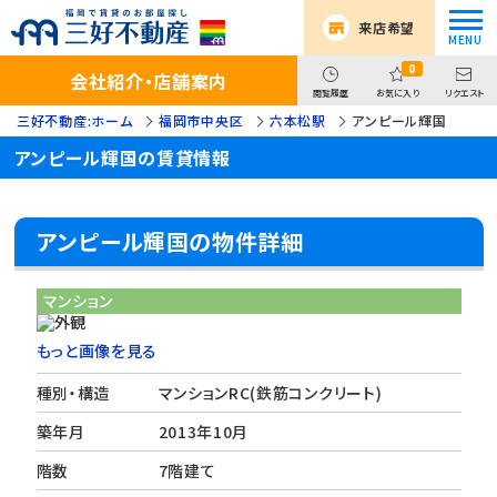
来店希望
0
会社紹介・店舗案内
閲覧履歴
お気に入り
リクエスト
三好不動産:ホーム
福岡市中央区
六本松駅
アンピール輝国
アンピール輝国の賃貸情報
アンピール輝国の物件詳細
マンション
もっと画像を見る
種別・構造
マンションRC(鉄筋コンクリート)
築年月
2013年10月
階数
7階建て