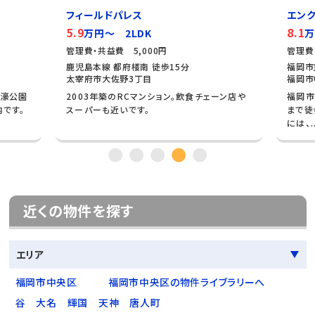
フィールドパレス
エンク
5.9
8.1
万円～ 2LDK
万
管理費・共益費 5,000円
管理費
鹿児島本線 都府楼南 徒歩15分
福岡市
太宰府市大佐野3丁目
福岡市
大濠公園
2003年築のRCマンション。飲食チェーン店や
福岡市
内です。
スーパーも近いです。
まで徒
には、..
近くの物件を探す
エリア
福岡市中央区
福岡市中央区の物件ライブラリーへ
谷
大名
輝国
天神
唐人町