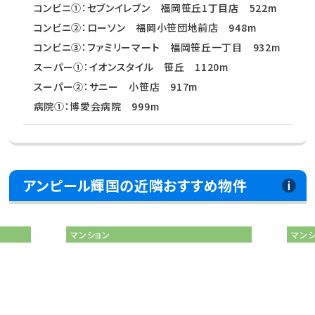
コンビニ①：セブンイレブン 福岡笹丘1丁目店 522m
コンビニ②：ローソン 福岡小笹団地前店 948m
コンビニ③：ファミリーマート 福岡笹丘一丁目 932m
スーパー①：イオンスタイル 笹丘 1120m
スーパー②：サニー 小笹店 917m
病院①：博愛会病院 999m
アンピール輝国の近隣おすすめ物件
マンション
マン