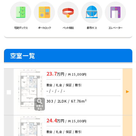
宅配ボックス
オートロック
ペット相談
都市ガス
エレベーター
空室一覧
23.7
万円
/ 共
15,000円
敷金 / 礼金 / 保証 / 敷引
部屋
- / - / - / -
詳細
303 /
2LDK
/
67.76m²
24.4
万円
/ 共
15,000円
敷金 / 礼金 / 保証 / 敷引