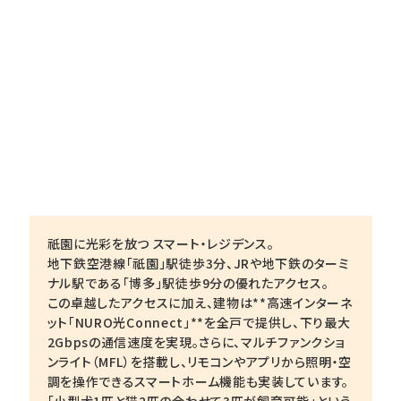
祇園に光彩を放つ スマート・レジデンス。
地下鉄空港線「祇園」駅徒歩3分、JRや地下鉄のターミ
ナル駅である「博多」駅徒歩9分の優れたアクセス。
この卓越したアクセスに加え、建物は**高速インターネ
ット「NURO光Connect」**を全戸で提供し、下り最大
2Gbpsの通信速度を実現。さらに、マルチファンクショ
ンライト（MFL）を搭載し、リモコンやアプリから照明・空
調を操作できるスマートホーム機能も実装しています。
「小型犬1匹と猫2匹の合わせて3匹が飼育可能」という