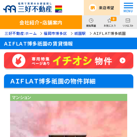
来店希望
0
会社紹介・店舗案内
閲覧履歴
お気に入り
リクエスト
三好不動産:ホーム
福岡市博多区
祇園駅
ＡＩＦＬＡＴ博多祇園
ＡＩＦＬＡＴ博多祇園の賃貸情報
ＡＩＦＬＡＴ博多祇園の物件詳細
マンション