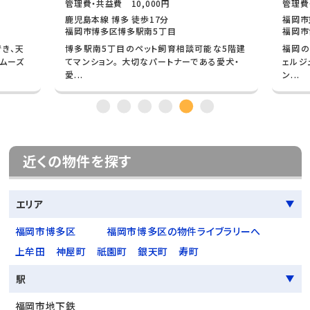
管理費・共益費 10,000円
管理費
鹿児島本線 博多 徒歩17分
福岡市
福岡市博多区博多駅南5丁目
福岡市
き、天
博多駅南5丁目のペット飼育相談可能な5階建
福岡の
ムーズ
てマンション。 大切なパートナーである愛犬・
ェルジ
愛...
ン...
近くの物件を探す
エリア
福岡市博多区
福岡市博多区の物件ライブラリーへ
上牟田
神屋町
祇園町
銀天町
寿町
駅
福岡市地下鉄