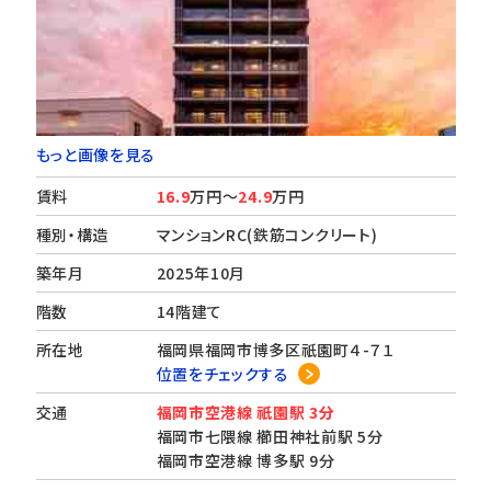
もっと画像を見る
賃料
16.9
万円～
24.9
万円
種別・構造
マンションRC(鉄筋コンクリート)
築年月
2025年10月
階数
14階建て
所在地
福岡県福岡市博多区祇園町４-７１
位置をチェックする
交通
福岡市空港線 祇園駅 3分
福岡市七隈線 櫛田神社前駅 5分
福岡市空港線 博多駅 9分