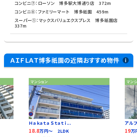
コンビニ⑦：ローソン 博多駅大博通り店 372m
コンビニ⑧：ファミリーマート 博多祇園 459m
スーパー①：マックスバリュエクスプレス 博多祇園店
337m
ＡＩＦＬＡＴ博多祇園の近隣おすすめ物件
マンション
マン
Ｈａｋａｔａ Ｓｔａｔｉ...
アル
18.8
19
万円～ 2LDK
万