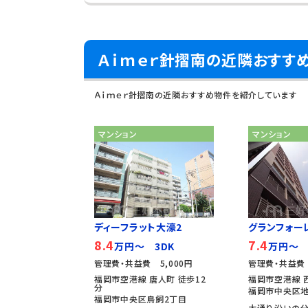
Ａｉｍｅｒ針摺南の近隣おすす
Ａｉｍｅｒ針摺南の近隣おすすめ物件を紹介しています
マンション
マンション
ディーフラット大濠2
グランフォー
8.4
7.4
万円～ 3DK
万円～ 
管理費・共益費 5,000円
管理費・共益費 
福岡市空港線 唐人町 徒歩12
福岡市空港線 
分
福岡市中央区地
福岡市中央区鳥飼2丁目
大通り沿いの