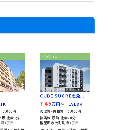
マンション
ＣＵＢＥ ＳＵＣＲＥ志免...
7.45
1K
万円～ 1SLDK
3,000円
管理費・共益費 6,000円
赤坂 徒歩8分
篠栗線 原町 徒歩20分
浜1丁目
糟屋郡志免町別府1丁目
長浜1丁目】 地
2026年10月竣工予定。 利便