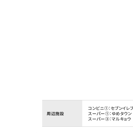
コンビニ①：セブンイレ
周辺施設
スーパー①：ゆめタウン
スーパー③：マルキョウ