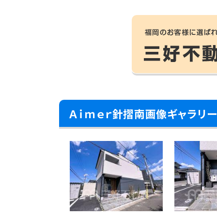
Ａｉｍｅｒ針摺南画像ギャラリ