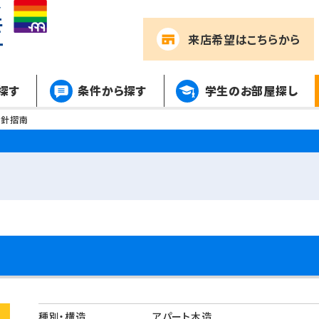
来店希望
はこちらから
探す
条件から探す
学生のお部屋探し
ｒ針摺南
種別・構造
アパート木造