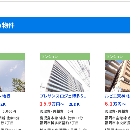
め物件
マンション
マンション
レ地行
プレサンスロジェ博多Ｓ...
ルピエ天神北
15.9
6.1
2K
万円～ 2LDK
万円～ 
5,000円
管理費・共益費 0円
管理費・共益費 
西新 徒歩8分
鹿児島本線 博多 徒歩12分
福岡市空港線 
行2丁目
福岡市博多区堅粕3丁目
福岡市中央区長
分賃貸マンショ
博多駅を生活圏に見据え、全
【福岡市中央区