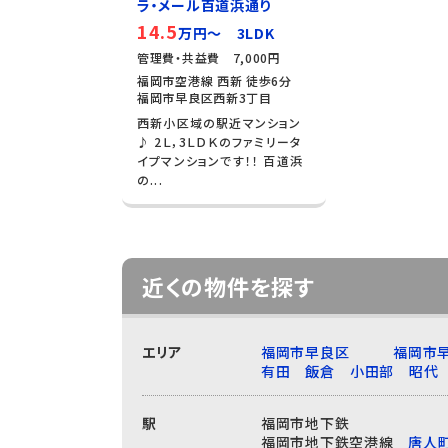
ラ・メール百道浜通り
14.5
万円～ 3LDK
管理費・共益費 7,000円
福岡市空港線 西新 徒歩6分
福岡市早良区西新3丁目
西新小区域の駅近マンション
♪ 2Ｌ，3ＬＤＫのファミリータ
イプマンションです！！ 百道浜
の...
近くの物件を探す
エリア
福岡市早良区
福岡市
有田
飯倉
小田部
昭代
駅
福岡市地下鉄
福岡市地下鉄空港線
唐人