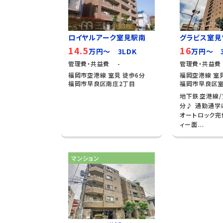
ロイヤルアーク室見駅南
グラビス室見
14.5
16
万円～ 3LDK
万円～ 3
管理費・共益費 -
管理費・共益費
福岡市空港線 室見 徒歩6分
福岡空港線 室
福岡市早良区南庄2丁目
福岡市早良区室
地下鉄空港線/
分♪ 通勤通学
オートロック完
ィー面...
マンション