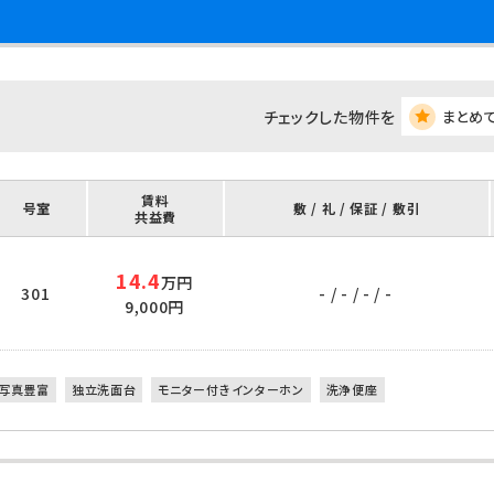
チェックした物件を
まとめ
賃料
号室
敷 / 礼 / 保証 / 敷引
共益費
14.4
万円
301
- / - / - / -
9,000円
写真豊富
独立洗面台
モニター付きインターホン
洗浄便座