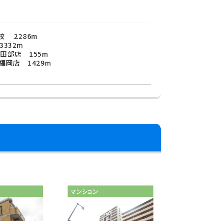
 2286m
332m
田部店 155m
福岡店 1429m
マンション