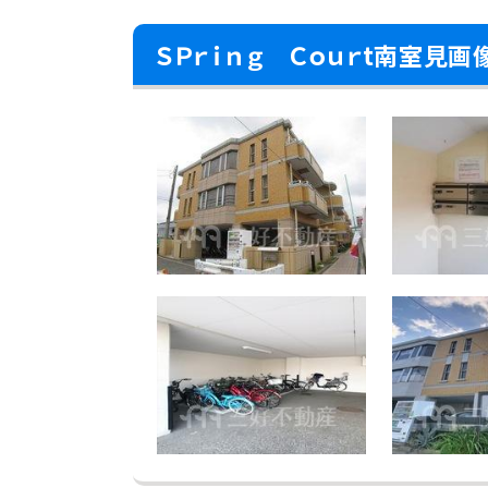
ＳＰｒｉｎｇ Ｃｏｕｒt南室見画