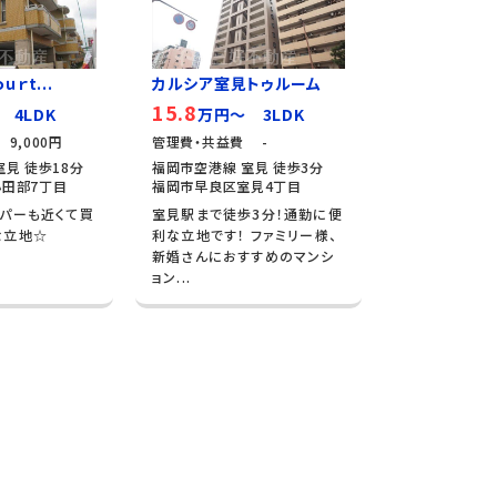
ｕｒt...
カルシア室見トゥルーム
15.8
 4LDK
万円～ 3LDK
9,000円
管理費・共益費 -
見 徒歩18分
福岡市空港線 室見 徒歩3分
田部7丁目
福岡市早良区室見4丁目
パーも近くて買
室見駅まで徒歩3分！通勤に便
な立地☆
利な立地です！ ファミリー様、
新婚さんにおすすめのマンシ
ョン...