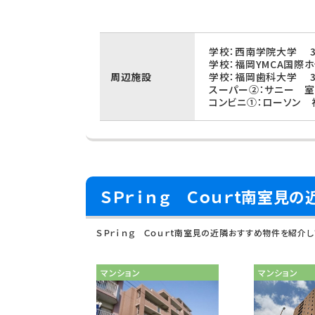
学校：西南学院大学 3
学校：福岡YMCA国際ホ
周辺施設
学校：福岡歯科大学 3
スーパー②：サニー 室
コンビニ①：ローソン 
ＳＰｒｉｎｇ Ｃｏｕｒt南室見
ＳＰｒｉｎｇ Ｃｏｕｒt南室見の近隣おすすめ物件を紹介
マンション
マンション