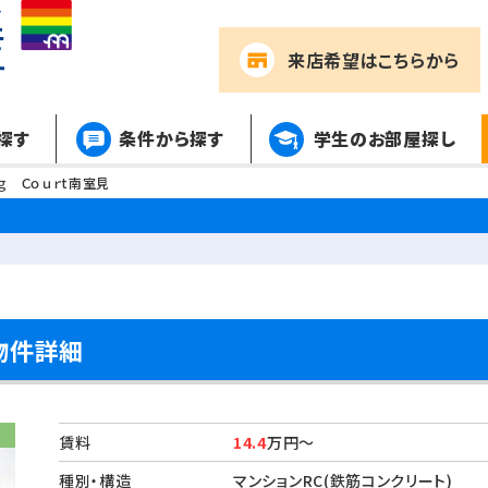
来店希望
はこちらから
探す
条件から探す
学生のお部屋探し
ｎｇ Ｃｏｕｒt南室見
の物件詳細
賃料
14.4
万円～
種別・構造
マンションRC(鉄筋コンクリート)