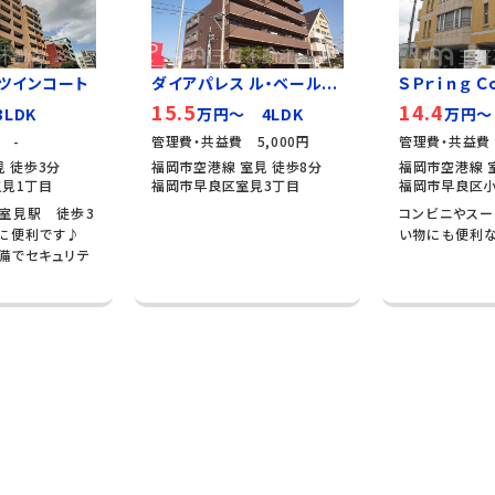
ツインコート
ダイアパレス ル・ベール...
ＳＰｒｉｎｇ Ｃｏ
15.5
14.4
LDK
万円～ 4LDK
万円～
 -
管理費・共益費 5,000円
管理費・共益費 
見 徒歩3分
福岡市空港線 室見 徒歩8分
福岡市空港線 室
見1丁目
福岡市早良区室見3丁目
福岡市早良区小
室見駅 徒歩3
コンビニやスー
に便利です♪
い物にも便利
備でセキュリテ