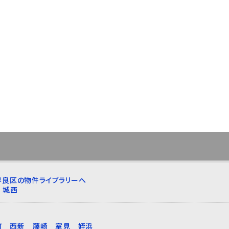
早良区の物件ライブラリーへ
城西
町
西新
藤崎
室見
姪浜