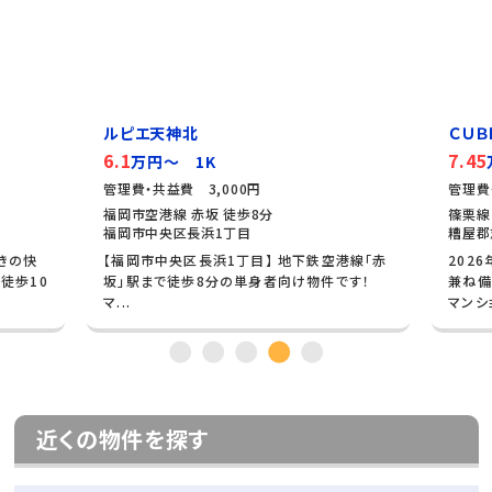
ルピエ天神北
ＣＵＢ
6.1
7.45
万円～ 1K
管理費・共益費 3,000円
管理費
福岡市空港線 赤坂 徒歩8分
篠栗線
福岡市中央区長浜1丁目
糟屋郡
きの快
【福岡市中央区長浜1丁目】 地下鉄空港線「赤
202
徒歩10
坂」駅まで徒歩8分の単身者向け物件です！
兼ね備
マ...
マンショ
近くの物件を探す