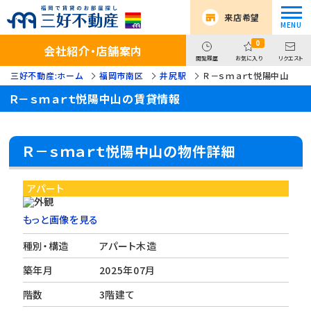
来店希望
0
会社紹介・店舗案内
閲覧履歴
お気に入り
リクエスト
三好不動産:ホーム
福岡市南区
井尻駅
Ｒ－ｓｍａｒｔ悦陽中山
Ｒ－ｓｍａｒｔ悦陽中山の賃貸情報
Ｒ－ｓｍａｒｔ悦陽中山の物件詳細
アパート
もっと画像を見る
種別・構造
アパート木造
築年月
2025年07月
階数
3階建て