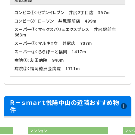
周辺施設
コンビニ①：セブンイレブン 井尻2丁目店 357m
コンビニ②：ローソン 井尻駅前店 499m
スーパー①：マックスバリュエクスプレス 井尻駅前店
663m
スーパー②：マルキョウ 井尻店 707m
スーパー③：ららぽーと福岡 1417m
病院①：友田病院 940m
病院②：福岡徳洲会病院 1711m
Ｒ－ｓｍａｒｔ悦陽中山の近隣おすすめ物
件
マンション
マン