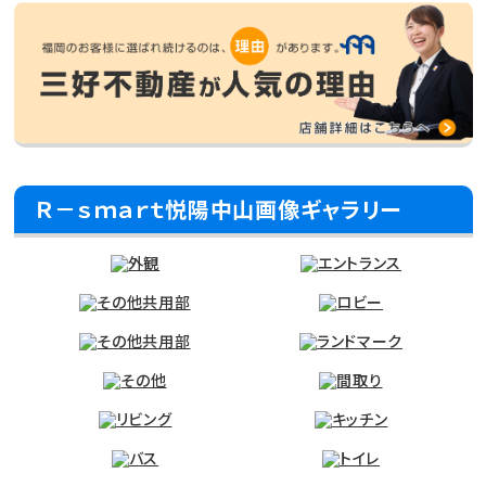
Ｒ－ｓｍａｒｔ悦陽中山画像ギャラリー