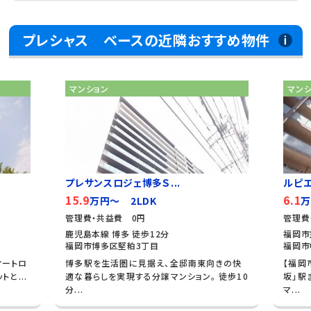
プレシャス ベースの近隣おすすめ物件
マンション
マン
プレサンスロジェ博多Ｓ...
ルピ
15.9
6.1
万円～ 2LDK
万
管理費・共益費 0円
管理費
鹿児島本線 博多 徒歩12分
福岡市
福岡市博多区堅粕3丁目
福岡市
オートロ
博多駅を生活圏に見据え、全邸南東向きの快
【福岡
と...
適な暮らしを実現する分譲マンション。 徒歩10
坂」駅
分...
マ...