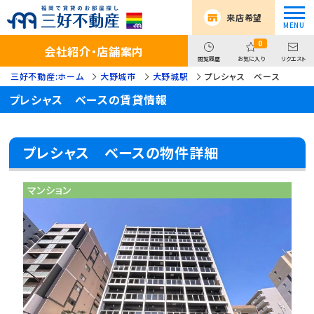
来店希望
0
会社紹介・店舗案内
閲覧履歴
お気に入り
リクエスト
三好不動産:ホーム
大野城市
大野城駅
プレシャス ベース
プレシャス ベースの賃貸情報
プレシャス ベースの物件詳細
マンション