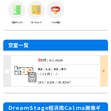
宅配ボックス
オートロック
ペット相談
空室一覧
8
万円
/ 共
5,000円
部屋
敷金 / 礼金 / 保証 / 敷引
詳細
- / 1ヶ月 / - / -
103 /
1LDK
/
35.83m²
ＤｒｅａｍＳｔａｇｅ姪浜南Ｃａｌｍａ画像ギ