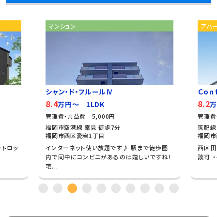
マンション
アパ
シャン・ド・フルールⅣ
Ｃｏｎ
8.4
8.2
万円～ 1LDK
万
管理費・共益費 5,000円
管理費
福岡市空港線 室見 徒歩7分
筑肥線
福岡市西区愛宕1丁目
福岡市
ートロッ
インターネット使い放題です♪ 駅まで徒歩圏
西区田
内で同中にコンビニがあるのは嬉しいですね！
談可 
宅...