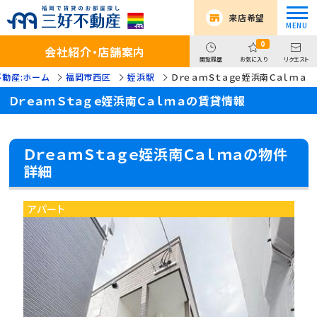
来店希望
0
会社紹介・店舗案内
閲覧履歴
お気に入り
リクエスト
動産:ホーム
福岡市西区
姪浜駅
ＤｒｅａｍＳｔａｇｅ姪浜南Ｃａｌｍａ
ＤｒｅａｍＳｔａｇｅ姪浜南Ｃａｌｍａの賃貸情報
ＤｒｅａｍＳｔａｇｅ姪浜南Ｃａｌｍａの物件
詳細
アパート