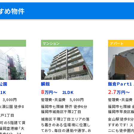
すすめ物件
マンション
アパート
公園
麟館
飯倉Ｐａｒｔ1
8
2.7
1K
万円～ 2LDK
万円～ 
3,000円
管理費・共益費 5,000円
管理費・共益費
大濠公園 徒歩8
福岡市七隈線 野芥 徒歩6分
福岡市七隈線 
福岡市城南区干隈2丁目
福岡市早良区飯
戸1丁目
城南区干隈2丁目エリアの落
金山駅徒歩8分
可の5階建て賃
ち着きのある住環境に位置し
すすめです！ 
 福岡空港線「大
ており、毎日の通勤や通学、お
ニにも徒歩圏内
歩6分。 24