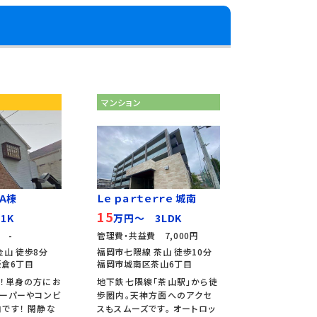
マンション
 Ａ棟
Ｌｅ ｐａｒｔｅｒｒｅ 城南
15
1K
万円～ 3LDK
 -
管理費・共益費 7,000円
金山 徒歩8分
福岡市七隈線 茶山 徒歩10分
倉6丁目
福岡市城南区茶山6丁目
！単身の方にお
地下鉄七隈線「茶山駅」から徒
スーパーやコンビ
歩圏内。天神方面へのアクセ
です！ 閑静な
スもスムーズです。 オートロッ