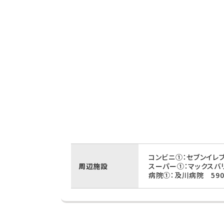
コンビニ①：セブンイレ
周辺施設
スーパー①：マックスバ
病院①：及川病院 59