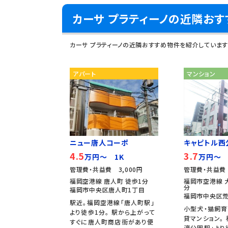
カーサ プラティーノの近隣お
カーサ プラティーノの近隣おすすめ物件を紹介しています
アパート
マンション
ニュー唐人コーポ
キャピトル西
4.5
3.7
万円～ 1K
万円～ 
管理費・共益費 3,000円
管理費・共益費 
福岡空港線 唐人町 徒歩1分
福岡市空港線 
分
福岡市中央区唐人町1丁目
福岡市中央区荒
駅近。福岡空港線「唐人町駅」
小型犬・猫飼育
より徒歩1分。 駅から上がって
貸マンション。
すぐに唐人町商店街があり便
濠公園駅」より徒