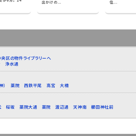
出かけの...
住...
中央区の物件ライブラリーへ
行
浄水通
神）
薬院
西鉄平尾
高宮
大橋
松
桜坂
薬院大通
薬院
渡辺通
天神南
櫛田神社前