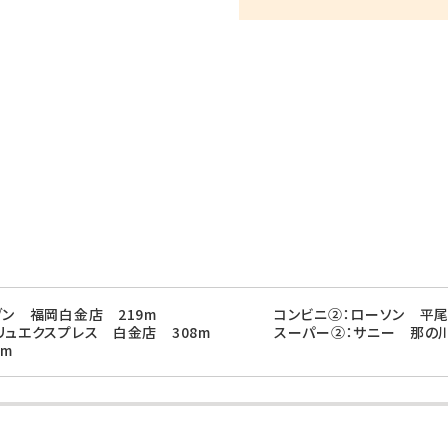
ブン 福岡白金店 219m
コンビニ②：ローソン 平尾
リュエクスプレス 白金店 308m
スーパー②：サニー 那の川
0m