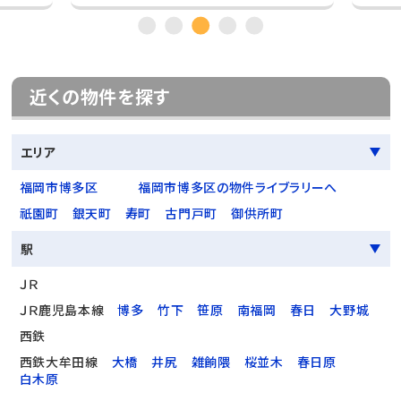
近くの物件を探す
エリア
福岡市博多区
福岡市博多区の物件ライブラリーへ
祇園町
銀天町
寿町
古門戸町
御供所町
駅
ＪＲ
ＪＲ鹿児島本線
博多
竹下
笹原
南福岡
春日
大野城
西鉄
西鉄大牟田線
大橋
井尻
雑餉隈
桜並木
春日原
白木原