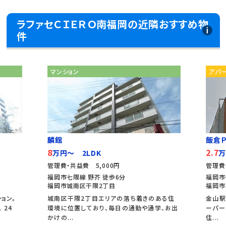
ラファセＣＩＥＲＯ南福岡の近隣おすすめ物
件
マンション
アパ
麟館
飯倉Ｐ
8
2.7
万円～ 2LDK
万
管理費・共益費 5,000円
管理費
福岡市七隈線 野芥 徒歩6分
福岡市
福岡市城南区干隈2丁目
福岡市
ョン。
城南区干隈2丁目エリアの落ち着きのある住
金山駅
 24
環境に位置しており、毎日の通勤や通学、お出
ーパー
かけの...
住...