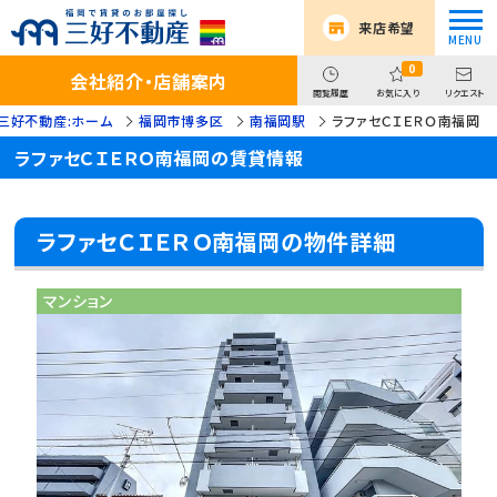
来店希望
0
会社紹介・店舗案内
閲覧履歴
お気に入り
リクエスト
三好不動産:ホーム
福岡市博多区
南福岡駅
ラファセＣＩＥＲＯ南福岡
ラファセＣＩＥＲＯ南福岡の賃貸情報
ラファセＣＩＥＲＯ南福岡の物件詳細
マンション