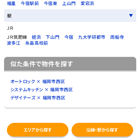
福重
今宿駅前
今宿東
上山門
愛宕浜
駅
ＪＲ
ＪＲ筑肥線
姪浜
下山門
今宿
九大学研都市
周船寺
波多江
糸島高校前
似た条件で物件を探す
オートロック × 福岡市西区
システムキッチン × 福岡市西区
デザイナーズ × 福岡市西区
エリアから探す
沿線・駅から探す