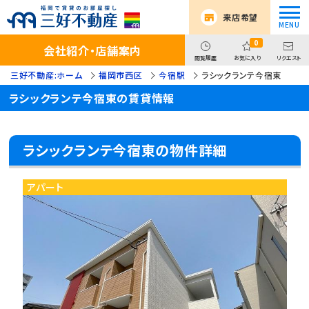
来店希望
0
会社紹介・店舗案内
閲覧履歴
お気に入り
リクエスト
三好不動産:ホーム
福岡市西区
今宿駅
ラシックランテ今宿東
ラシックランテ今宿東の賃貸情報
ラシックランテ今宿東の物件詳細
アパート