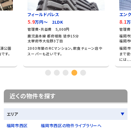
フィールドパレス
エンク
5.9
8.1
万円～ 2LDK
万
管理費・共益費 5,000円
管理費
鹿児島本線 都府楼南 徒歩15分
福岡市
太宰府市大佐野3丁目
福岡市
大濠公園
2003年築のRCマンション。飲食チェーン店や
福岡市
内です。
スーパーも近いです。
まで徒
には、..
近くの物件を探す
エリア
福岡市西区
福岡市西区の物件ライブラリーへ