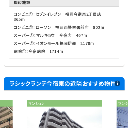
周辺施設
コンビニ①：セブンイレブン 福岡今宿東2丁目店
365m
コンビニ②：ローソン 福岡西警察署前店 802m
スーパー①：マルキョウ 今宿店 467m
スーパー②：イオンモール福岡伊都 2178m
病院①：今宿病院 1714m
ラシックランテ今宿東の近隣おすすめ物件
マンション
マン