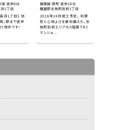
赤坂 徒歩8分
篠栗線 原町 徒歩20分
浜1丁目
糟屋郡志免町別府1丁目
長浜1丁目】 地
2026年10月竣工予定。 利便
坂」駅まで徒歩
性と心地よさを兼ね備えた、志
け物件です！
免町別府エリアの5階建てRC
マンショ...