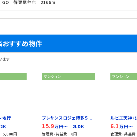
 GO 篠栗尾仲店 2166m
隣おすすめ物件
います
マンション
マンション
レ地行
プレサンスロジェ博多Ｓ...
ルピエ天神北
15.9
6.1
2K
万円～ 2LDK
万円～ 
5,000円
管理費・共益費 0円
管理費・共益費 