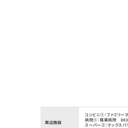
コンビニ①：ファミリーマ
病院①：篠栗病院 86
周辺施設
スーパー②：マックスバ