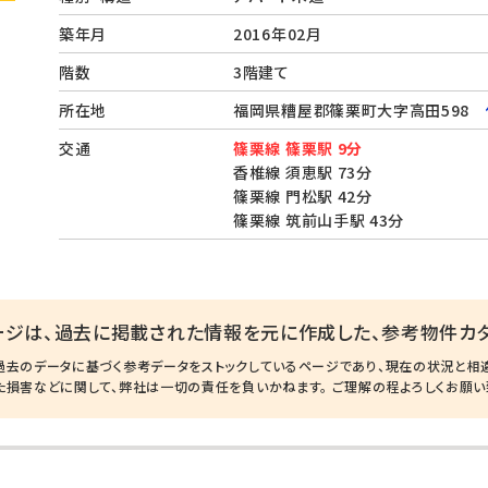
築年月
2016年02月
階数
3階建て
所在地
福岡県糟屋郡篠栗町大字高田598
交通
篠栗線 篠栗駅 9分
香椎線 須恵駅 73分
篠栗線 門松駅 42分
篠栗線 筑前山手駅 43分
ージは、過去に掲載された情報を元に作成した、参考物件カタ
過去のデータに基づく参考データをストックしているページであり、現在の状況と相
た損害などに関して、弊社は一切の責任を負いかねます。 ご理解の程よろしくお願い