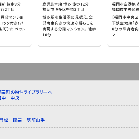
西新 徒歩8分
鹿児島本線 博多 徒歩12分
福岡市空港線 
行2丁目
福岡市博多区堅粕3丁目
福岡市中央区長
分賃貸マンショ
博多駅を生活圏に見据え、全
【福岡市中央区
ロック付き！バ
邸南東向きの快適な暮らしを
下鉄空港線「赤
型可）☆ ペット
実現する分譲マンション。 徒歩
8分の単身者向
10分...
マ...
篠栗町の物件ライブラリーへ
田中
中央
門松
篠栗
筑前山手