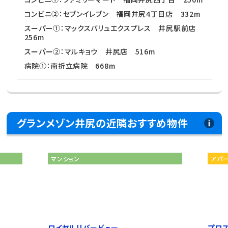
コンビニ②：セブンイレブン 福岡井尻4丁目店 332m
スーパー①：マックスバリュエクスプレス 井尻駅前店
256m
スーパー②：マルキョウ 井尻店 516m
病院①：南折立病院 668m
グランメゾン井尻の近隣おすすめ物件
マンション
アパ
ロイヤルリバービュー
プロ