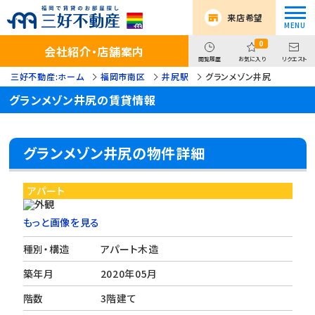
来店希望
0
会社紹介・店舗案内
閲覧履歴
お気に入り
リクエスト
三好不動産:ホーム
福岡市南区
井尻駅
グランメゾン井尻
グランメゾン井尻の賃貸情報
グランメゾン井尻の物件詳細
アパート
もっと画像を見る
種別・構造
アパート木造
築年月
2020年05月
階数
3階建て