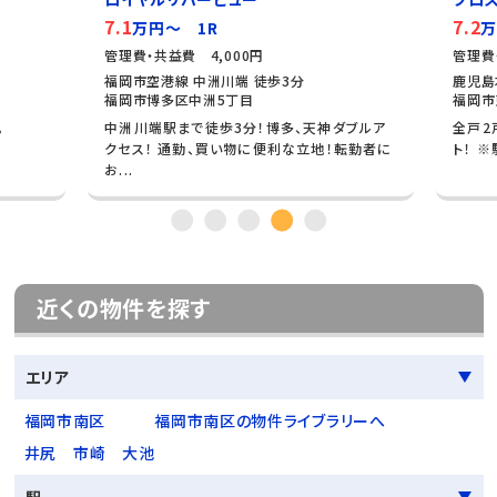
7.1
7.2
万円～ 1R
万
管理費・共益費 4,000円
管理費
福岡市空港線 中洲川端 徒歩3分
鹿児島
福岡市博多区中洲5丁目
福岡市
。
中洲川端駅まで徒歩3分！博多、天神ダブルア
全戸2
クセス！ 通勤、買い物に便利な立地！転勤者に
ト！ 
お...
近くの物件を探す
エリア
福岡市南区
福岡市南区の物件ライブラリーへ
井尻
市崎
大池