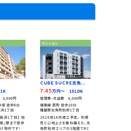
マンション
ＣＵＢＥ ＳＵＣＲＥ志免...
7.45
1K
万円～ 1SLDK
3,000円
管理費・共益費 6,000円
赤坂 徒歩8分
篠栗線 原町 徒歩20分
浜1丁目
糟屋郡志免町別府1丁目
長浜1丁目】 地
2026年10月竣工予定。 利便
坂」駅まで徒歩
性と心地よさを兼ね備えた、志
け物件です！
免町別府エリアの5階建てRC