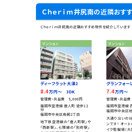
Ｃｈｅｒｉｍ井尻南の近隣おす
Ｃｈｅｒｉｍ井尻南の近隣おすすめ物件を紹介しています
マンション
マンション
ディーフラット大濠2
グランフォー
8.4
7.4
万円～ 3DK
万円～ 
管理費・共益費 5,000円
管理費・共益費 
福岡市空港線 唐人町 徒歩12
福岡市空港線 
分
福岡市中央区地
福岡市中央区鳥飼2丁目
大通り沿いの
地下鉄空港線の「唐人町駅」や
ンです！ オート
「西新駅」、七隈線の「別府駅」
イク駐輪場（大