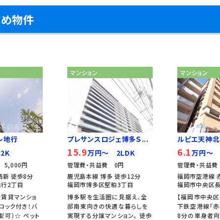
すめ物件
マンション
マンション
レ地行
プレサンスロジェ博多Ｓ...
ルピエ天神北
15.9
6.1
2K
万円～ 2LDK
万円～ 
5,000円
管理費・共益費 0円
管理費・共益費 
西新 徒歩8分
鹿児島本線 博多 徒歩12分
福岡市空港線 
行2丁目
福岡市博多区堅粕3丁目
福岡市中央区長
分賃貸マンショ
博多駅を生活圏に見据え、全
【福岡市中央区
ロック付き！バ
邸南東向きの快適な暮らしを
下鉄空港線「赤
型可）☆ ペット
実現する分譲マンション。 徒歩
8分の単身者向