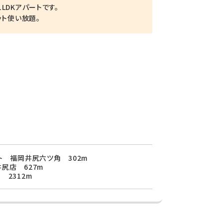
LDKアパートです。
ット使い放題。
ト 福岡井尻六ツ角 302m
尻店 627m
 2312m