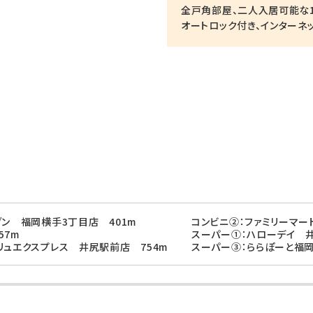
全戸角部屋、二人入居可能な1
オートロック付き、インターネ
ブン 福岡横手3丁目店 401m
コンビニ②：ファミリーマー
57m
スーパー①：ハローデイ 井
リュエクスプレス 井尻駅前店 754m
スーパー③：ららぽーと福岡