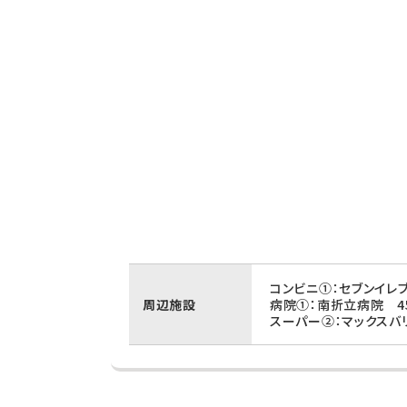
コンビニ①：セブンイレ
周辺施設
病院①：南折立病院 4
スーパー②：マックスバ