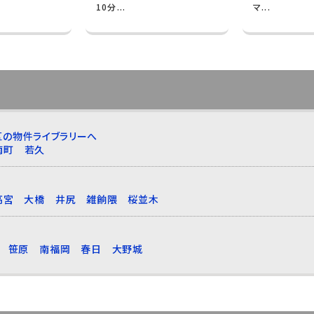
10分...
マ...
区の物件ライブラリーへ
南町
若久
高宮
大橋
井尻
雑餉隈
桜並木
笹原
南福岡
春日
大野城