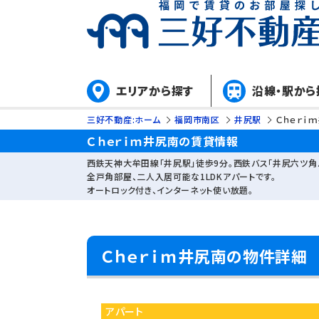
エリアから探す
沿線・駅から
三好不動産:ホーム
福岡市南区
井尻駅
Ｃｈｅｒｉ
Ｃｈｅｒｉｍ井尻南の賃貸情報
西鉄天神大牟田線「井尻駅」徒歩9分。西鉄バス「井尻六ツ角
全戸角部屋、二人入居可能な1LDKアパートです。
オートロック付き、インターネット使い放題。
Ｃｈｅｒｉｍ井尻南の物件詳細
アパート