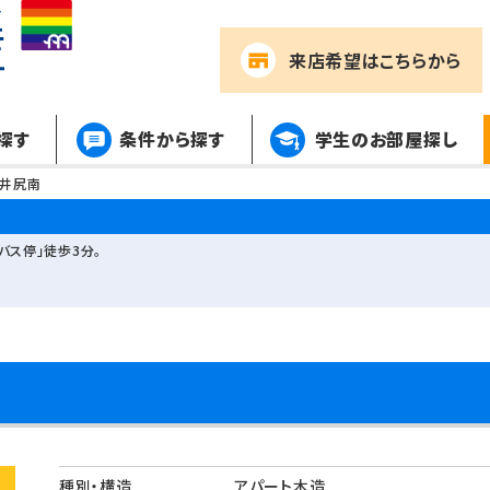
来店希望
はこちらから
探す
条件から探す
学生のお部屋探し
ｍ井尻南
バス停」徒歩3分。
種別・構造
アパート木造