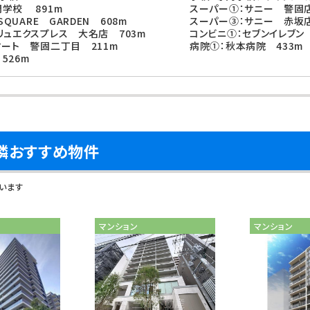
学校 891m
スーパー①：サニー 警固店
SQUARE GARDEN 608m
スーパー③：サニー 赤坂店
リュエクスプレス 大名店 703m
コンビニ①：セブンイレブン
マート 警固二丁目 211m
病院①：秋本病院 433m
526m
隣おすすめ物件
います
マンション
マンション