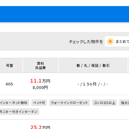
チェックした物件を
まとめ
賃料
号室
敷 / 礼 / 保証 / 敷引
共益費
11.1
万円
405
- / 1.5ヶ月 / - / -
8,000円
インターネット無料
ペット可
ウォークインクローゼット
コンロ2口以上
独立
モニター付きインターホン
25.2
万円