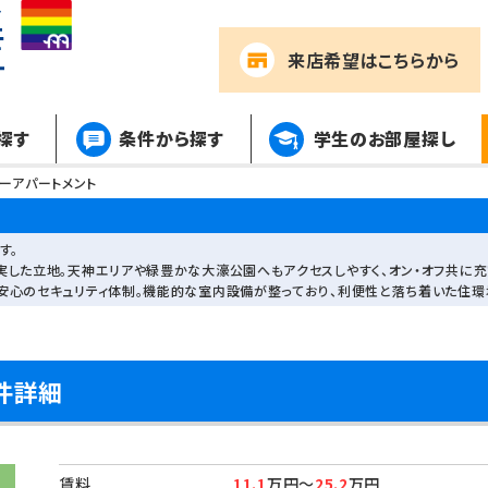
来店希望
はこちらから
探す
条件から探す
学生のお部屋探し
ーアパートメント
す。
実した立地。天神エリアや緑豊かな大濠公園へもアクセスしやすく、オン・オフ共に充
安心のセキュリティ体制。機能的な室内設備が整っており、利便性と落ち着いた住環
件詳細
賃料
11.1
万円～
25.2
万円