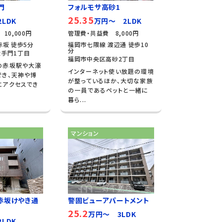
門
フォルモサ高砂1
25.35
LDK
万円～ 2LDK
10,000円
管理費・共益費 8,000円
赤坂 徒歩5分
福岡市七隈線 渡辺通 徒歩10
分
手門1丁目
福岡市中央区高砂2丁目
の赤坂駅や大濠
インターネット使い放題の環境
でき、天神や博
が整っているほか、大切な家族
にアクセスでき
の一員であるペットと一緒に
暮ら...
マンション
赤坂けやき通
警固ビューアパートメント
25.2
万円～ 3LDK
LDK