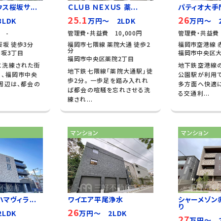
ス桜坂サ...
ＣＬＵＢ ＮＥＸＵＳ 薬...
パティオ大手
25.1
26
LDK
万円～ 2LDK
万円～ 2
 -
管理費・共益費 10,000円
管理費・共益費 
桜坂 徒歩3分
福岡市七隈線 薬院大通 徒歩2
福岡市空港線 
分
坂3丁目
福岡市中央区大
福岡市中央区薬院2丁目
と洗練された街
地下鉄空港線
地下鉄七隈線「薬院大通駅」徒
る、福岡市中央
公園駅が利用
歩2分。 一歩足を踏み入れれ
周辺は、都会の
多方面へ快適
ば都会の喧騒を忘れさせる洗
る交通利...
練され...
マンション
マンション
マヴィラ...
ワイエア平尾浄水
シャーメゾン
り
26
LDK
万円～ 2LDK
27
万円～ 2