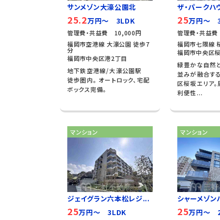
サンメゾン大濠公園北
ザ・パークハウ
25.2
25
万円～ 3LDK
万円～ 3
管理費・共益費 10,000円
管理費・共益費
福岡市空港線 大濠公園 徒歩7
福岡市七隈線 
分
福岡市中央区桜
福岡市中央区港2丁目
緑豊かな自然
地下鉄空港線/大濠公園駅
並みが融合す
徒歩圏内。 オートロック、宅配
区桜坂エリア。
ボックス完備。
利便性...
マンション
マンション
ジェイグラン六本松レジ...
シャーメゾンハ
25
25
万円～ 3LDK
万円～ 2