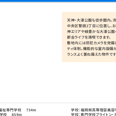
天神・大濠公園も徒歩圏内。洗
中央区警固2丁目に位置し、
神エリアや緑豊かな大濠公園へ
都会ライフを満喫できます。
敷地内には防犯カメラを完備
ティ体制。機能的な室内設備
ランスよく兼ね備えた物件です
療福祉専門学校 734m
学校：福岡県高等理容美容
学校 659m
学校：専門学校ブライトン・