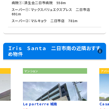
病院①：済生会二日市病院 558m
スーパー①：マックスバリュエクスプレス 二日市店
691m
スーパー②：マルキョウ 二日市店 781m
Ｉｒｉｓ Ｓａｎｔａ 二日市南の近隣おすす
め物件
マンション
アパ
Ｌｅ ｐａｒｔｅｒｒｅ 城南
Ｃａｓａ