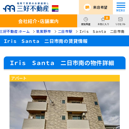
来店希望
0
会社紹介・店舗案内
閲覧履歴
お気に入り
リクエスト
三好不動産:ホーム
筑紫野市
二日市駅
Ｉｒｉｓ Ｓａｎｔａ 二日市南
Ｉｒｉｓ Ｓａｎｔａ 二日市南の賃貸情報
Ｉｒｉｓ Ｓａｎｔａ 二日市南の物件詳細
アパート