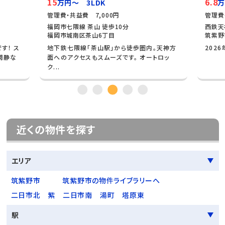
15
6.8
万円～ 3LDK
万
管理費・共益費 7,000円
管理費
福岡市七隈線 茶山 徒歩10分
西鉄天
福岡市城南区茶山6丁目
筑紫野
す！ ス
地下鉄七隈線「茶山駅」から徒歩圏内。天神方
202
閑静な
面へのアクセスもスムーズです。 オートロッ
ク...
近くの物件を探す
エリア
筑紫野市
筑紫野市の物件ライブラリーへ
二日市北
紫
二日市南
湯町
塔原東
駅