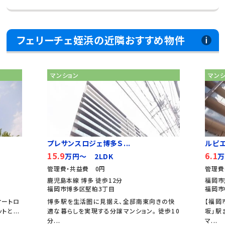
フェリーチェ姪浜の近隣おすすめ物件
マンション
マン
プレサンスロジェ博多Ｓ...
ルピ
15.9
6.1
万円～ 2LDK
万
管理費・共益費 0円
管理費
鹿児島本線 博多 徒歩12分
福岡市
福岡市博多区堅粕3丁目
福岡市
オートロ
博多駅を生活圏に見据え、全邸南東向きの快
【福岡
と...
適な暮らしを実現する分譲マンション。 徒歩10
坂」駅
分...
マ...