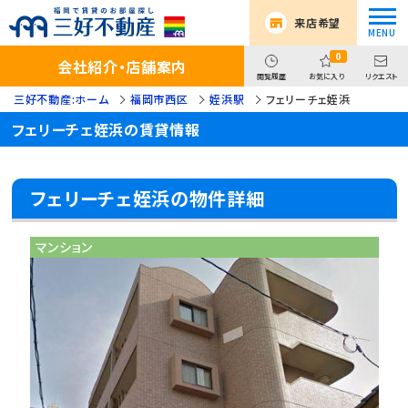
来店希望
0
会社紹介・店舗案内
閲覧履歴
お気に入り
リクエスト
三好不動産:ホーム
福岡市西区
姪浜駅
フェリーチェ姪浜
フェリーチェ姪浜の賃貸情報
フェリーチェ姪浜の物件詳細
マンション