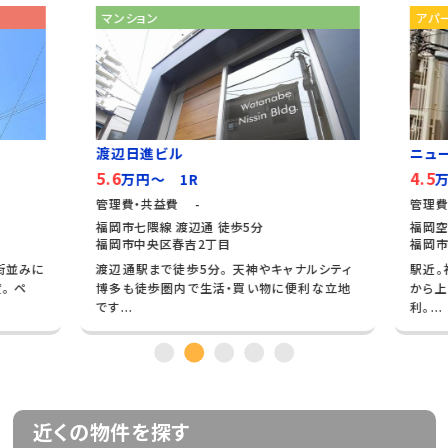
マンション
アパ
渡辺日進ビル
ニュ
5.6
4.5
万円～ 1R
万
管理費・共益費 -
管理費
福岡市七隈線 渡辺通 徒歩5分
福岡空
福岡市中央区春吉2丁目
福岡市
街並みに
渡辺通駅まで徒歩5分。 天神やキャナルシティ
駅近。
。 ペ
博多も徒歩圏内で生活・買い物に便利な立地
から上
です...
利。...
近くの物件を探す