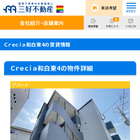
来店希望
0
会社紹介・店舗案内
閲覧履歴
お気に入り
リクエスト
Ｃｒｅｃｉａ和白東4の賃貸情報
Ｃｒｅｃｉａ和白東4の物件詳細
アパート