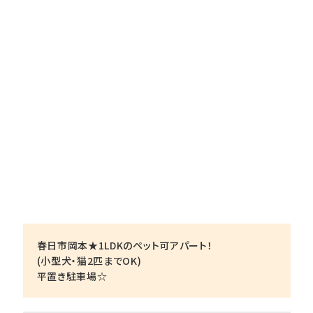
春日市岡本★1LDKのペット可アパート！
(小型犬・猫2匹までOK)
平置き駐車場☆