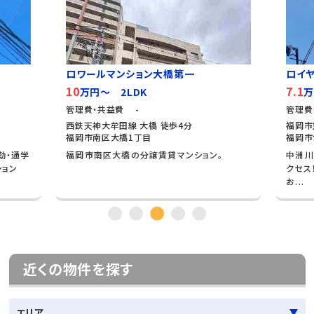
ロワールマンション大橋第一
ロイ
10
7.1
万円～ 2LDK
万
管理費・共益費 -
管理費
西鉄天神大牟田線 大橋 徒歩4分
福岡市
福岡市南区大橋1丁目
福岡市
勤・通学
福岡市南区大橋の分譲賃貸マンション。
中洲川
ション
クセス
お...
近くの物件を探す
エリア