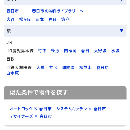
春日市
春日市の物件ライブラリーへ
大谷
松ヶ丘
岡本
春日
惣利
駅
ＪＲ
ＪＲ鹿児島本線
竹下
笹原
南福岡
春日
大野城
水城
西鉄
西鉄大牟田線
大橋
井尻
雑餉隈
桜並木
春日原
白木原
似た条件で物件を探す
オートロック × 春日市
システムキッチン × 春日市
デザイナーズ × 春日市