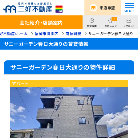
来店希望
0
会社紹介・店舗案内
閲覧履歴
お気に入り
リクエスト
好不動産:ホーム
福岡市博多区
南福岡駅
サニーガーデン春日大通り
サニーガーデン春日大通りの賃貸情報
サニーガーデン春日大通りの物件詳細
アパート