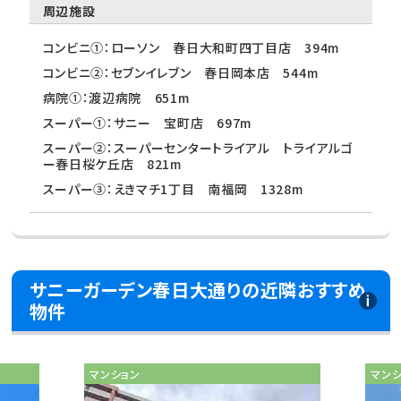
周辺施設
コンビニ①：ローソン 春日大和町四丁目店 394m
コンビニ②：セブンイレブン 春日岡本店 544m
病院①：渡辺病院 651m
スーパー①：サニー 宝町店 697m
スーパー②：スーパーセンタートライアル トライアルゴ
ー春日桜ケ丘店 821m
スーパー③：えきマチ1丁目 南福岡 1328m
サニーガーデン春日大通りの近隣おすすめ
物件
マンション
マン