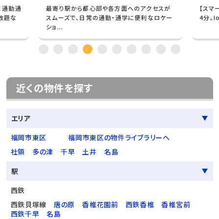
！通勤通
最寄り駅から都心部や各方面へのアクセスが
【スマ
放題な
スムーズで、日常の通勤・通学に便利なロケー
4分。
ショ...
近くの物件を探す
エリア
福岡市東区
福岡市東区の物件ライブラリーへ
社領
多の津
千早
土井
名島
駅
西鉄
西鉄貝塚線
唐の原
香椎花園前
西鉄香椎
香椎宮前
西鉄千早
名島