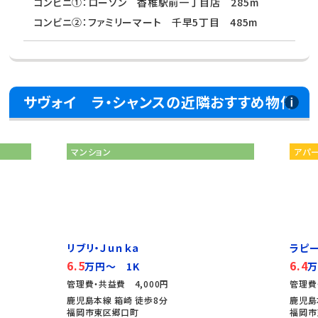
コンビニ①：ローソン 香椎駅前一丁目店 285m
コンビニ②：ファミリーマート 千早5丁目 485m
サヴォイ ラ・シャンスの近隣おすすめ物件
マンション
アパ
リブリ・Ｊｕｎｋａ
ラピ
6.5
6.4
万円～ 1K
万
管理費・共益費 4,000円
管理費
鹿児島本線 箱崎 徒歩8分
鹿児島
福岡市東区郷口町
福岡市