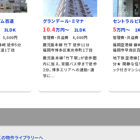
イム百道
グランデール・ミマナ
セントラルビ
10.4
5
 3LDK
万円～ 2LDK
万円～ 1
5,000円
管理費・共益費 6,000円
管理費・共益費 
藤崎 徒歩5分
鹿児島本線 竹下 徒歩11分
福岡空港線 藤
道1丁目
福岡市博多区東光寺町2丁目
福岡市早良区百
鹿児島本線「竹下駅」が徒歩圏
地下鉄空港線【
内に加え、宮園バス停まで徒歩
分★ 閑静な住
2分。博多エリアへの通勤・通
ック付きマンシ
学に...
区の物件ライブラリーへ