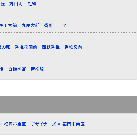
ヶ丘
郷口町
社領
福工大前
九産大前
香椎
千早
唐の原
香椎花園前
西鉄香椎
香椎宮前
椎
香椎神宮
舞松原
× 福岡市東区
デザイナーズ × 福岡市東区