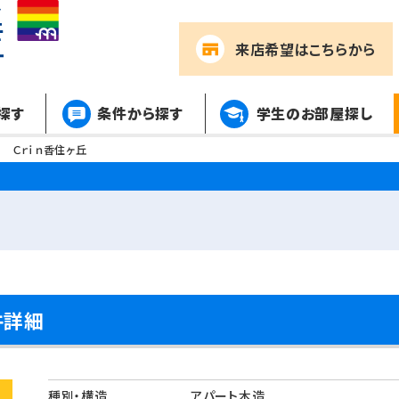
来店希望
はこちらから
探す
条件から探す
学生のお部屋探し
ｙ Ｃｒｉｎ香住ヶ丘
件詳細
種別・構造
アパート木造