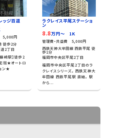
レッジ百道
ラクレイス平尾ステーショ
ン
K
8.8
万円～ 1K
5,000円
管理費・共益費 5,000円
崎 徒歩2分
西鉄天神大牟田線 西鉄平尾 徒
道2丁目
歩1分
藤崎駅】徒歩2
福岡市中央区平尾2丁目
宅街★オートロ
福岡市中央区平尾2丁目のラ
ョン★
クレイスシリーズ。 西鉄天神大
牟田線 西鉄平尾駅 直結。 駅
から...