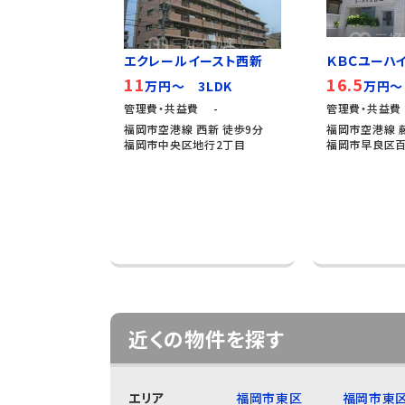
エクレールイースト西新
ＫＢＣユーハ
11
16.5
万円～ 3LDK
万円～
管理費・共益費 -
管理費・共益費 
福岡市空港線 西新 徒歩9分
福岡市空港線 
福岡市中央区地行2丁目
福岡市早良区百
近くの物件を探す
エリア
福岡市東区
福岡市東