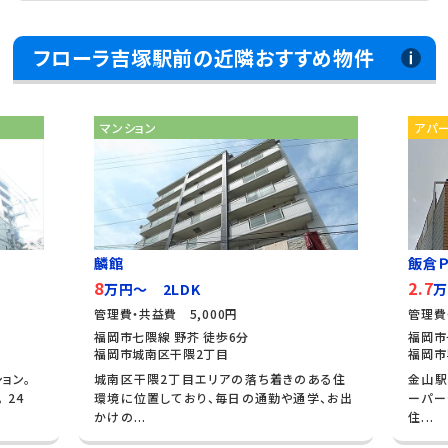
フローラ吉塚駅前の近隣おすすめ物件
マンション
アパ
麟館
飯倉Ｐ
8
2.7
万円～ 2LDK
万
管理費・共益費 5,000円
管理費
福岡市七隈線 野芥 徒歩6分
福岡市
福岡市城南区干隈2丁目
福岡市
ョン。
城南区干隈2丁目エリアの落ち着きのある住
金山駅
 24
環境に位置しており、毎日の通勤や通学、お出
ーパー
かけの...
住...