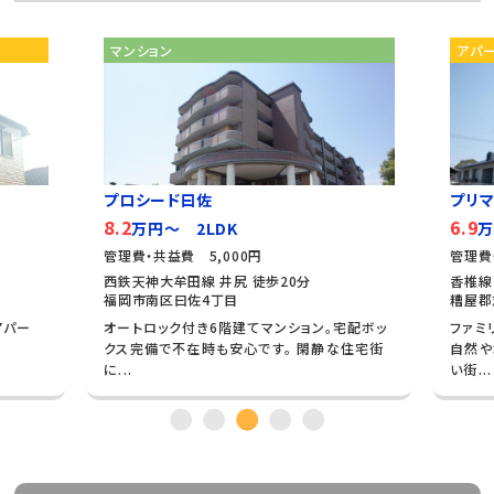
マンション
アパ
プロシード曰佐
プリ
8.2
6.9
万円～ 2LDK
万
管理費・共益費 5,000円
管理費
西鉄天神大牟田線 井尻 徒歩20分
香椎線
福岡市南区曰佐4丁目
糟屋郡
アパー
オートロック付き6階建てマンション。宅配ボッ
ファミ
クス完備で不在時も安心です。 閑静な住宅街
自然や
に...
い街...