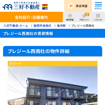
来店希望
0
会社紹介・店舗案内
閲覧履歴
お気に入り
リクエスト
三好不動産:ホーム
福岡市城南区
梅林駅
プレジール西南杜
プレジール西南杜の賃貸情報
プレジール西南杜の物件詳細
アパート