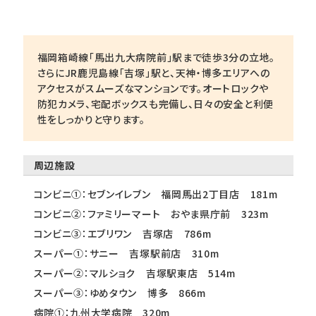
福岡箱崎線「馬出九大病院前」駅まで徒歩3分の立地。
さらにJR鹿児島線「吉塚」駅と、天神・博多エリアへの
アクセスがスムーズなマンションです。オートロックや
防犯カメラ、宅配ボックスも完備し、日々の安全と利便
性をしっかりと守ります。
周辺施設
コンビニ①：セブンイレブン 福岡馬出2丁目店 181m
コンビニ②：ファミリーマート おやま県庁前 323m
コンビニ③：エブリワン 吉塚店 786m
スーパー①：サニー 吉塚駅前店 310m
スーパー②：マルショク 吉塚駅東店 514m
スーパー③：ゆめタウン 博多 866m
病院①：九州大学病院 320m