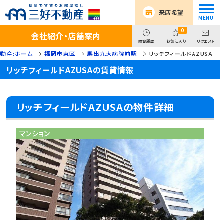
来店希望
0
会社紹介・店舗案内
閲覧履歴
お気に入り
リクエスト
動産:ホーム
福岡市東区
馬出九大病院前駅
リッチフィールドAZUSA
リッチフィールドAZUSAの賃貸情報
リッチフィールドAZUSAの物件詳細
マンション