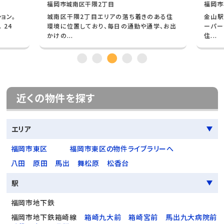
福岡市城南区干隈2丁目
福岡市
ョン。
城南区干隈2丁目エリアの落ち着きのある住
金山駅
 24
環境に位置しており、毎日の通勤や通学、お出
ーパー
かけの...
住...
近くの物件を探す
エリア
福岡市東区
福岡市東区の物件ライブラリーへ
八田
原田
馬出
舞松原
松香台
駅
福岡市地下鉄
福岡市地下鉄箱崎線
箱崎九大前
箱崎宮前
馬出九大病院前