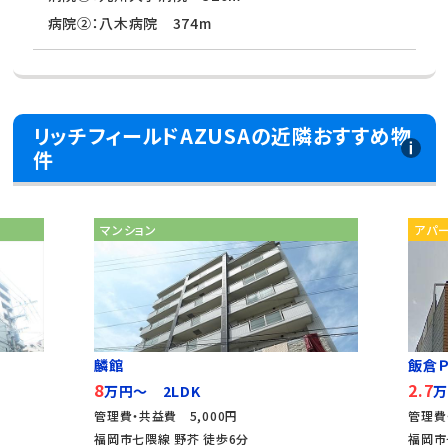
病院②：八木病院 374m
リッチフィールドAZUSAの近隣おすすめ物
件
マンション
アパ
麟館
飯倉Ｐ
8
2.7
万円～ 2LDK
万
管理費・共益費 5,000円
管理費
福岡市七隈線 野芥 徒歩6分
福岡市