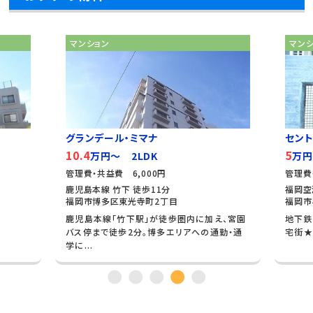
マンション
マン
グランデール・ミマナ
セン
10.4
5
万円～ 2LDK
万円
管理費・共益費 6,000円
管理費
鹿児島本線 竹下 徒歩11分
福岡空
福岡市博多区東光寺町2丁目
福岡市
鹿児島本線「竹下駅」が徒歩圏内に加え、宮園
地下鉄
バス停まで徒歩2分。博多エリアへの通勤・通
宅街★
学に...