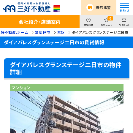
来店希望
0
会社紹介・店舗案内
閲覧履歴
お気に入り
リクエスト
三好不動産:ホーム
筑紫野市
紫駅
ダイアパレスグランステージ二日市
ダイアパレスグランステージ二日市の賃貸情報
ダイアパレスグランステージ二日市の物件
詳細
マンション