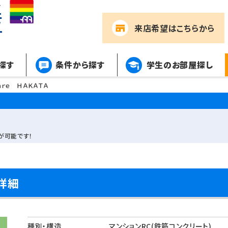
来店希望
はこちらから
探す
条件から探す
学生のお部屋探し
ａｒｅ ＨＡＫＡＴＡ
が可能です！
詳細
種別・構造
マンションRC(鉄筋コンクリート)