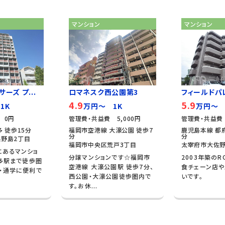
マンション
マンション
ーズ プ...
ロマネスク西公園第3
フィールドパ
4.9
5.9
1K
万円～ 1K
万円～ 
 0円
管理費・共益費 5,000円
管理費・共益費 
 徒歩15分
福岡市空港線 大濠公園 徒歩7
鹿児島本線 都府
分
分
野島2丁目
福岡市中央区荒戸3丁目
太宰府市大佐野
にあるマンショ
分譲マンションです☆福岡市
2003年築のR
博多駅まで徒歩圏
空港線 大濠公園駅 徒歩7分、
食チェーン店
・通学に便利で
西公園・大濠公園徒歩圏内で
いです。
す。お休...