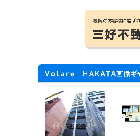
Ｖｏｌａｒｅ ＨＡＫＡＴＡ画像ギ