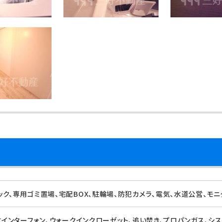
ック、専用ゴミ置場、宅配BOX、駐輪場、防犯カメラ、電気、水道公営、モ
付インターフォン、ウォークインクローゼット、追い焚き、プロパンガス、シ