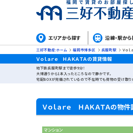
エリアから探す
沿線・駅から
三好不動産:ホーム
福岡市博多区
呉服町駅
Ｖｏｌ
Ｖｏｌａｒｅ ＨＡＫＡＴＡの賃貸情報
地下鉄呉服町駅まで徒歩9分！
大博通りから1本入ったところなので静かです。
宅配BOXが完備されているので不在時でも荷物の受け取り
Ｖｏｌａｒｅ ＨＡＫＡＴＡの物件
マンション