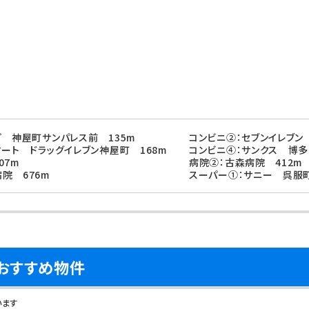
プ 神屋町サンパレス前 135m
コンビニ②：セブンイレブン
マート ドラッグイレブン神屋町 168m
コンビニ④：サンクス 博多
07m
病院②：古森病院 412m
院 676m
スーパー①：サニー 呉服町
隣おすすめ物件
います