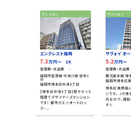
マンション
マンション
エンクレスト福岡
サヴォイ オーサ
7.3
5.2
万円～ 1K
万円～ 
管理費・共益費 -
管理費・共益費
福岡市空港線 中洲川端 徒歩1
鹿児島本線 博多
分
福岡市博多区美
福岡市博多区中洲5丁目
博多区美野島
【博多区中洲5丁目】駅チカ☆5
ンです。 ＪＲ
階建てデザイナーズマンション
内なので、通勤
です！ 都市ガス☆オートロッ
す☆
ク・...