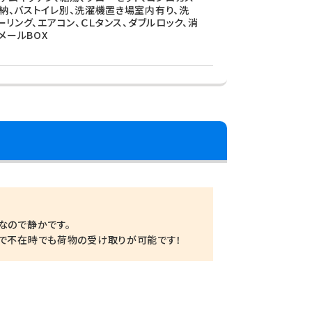
収納、バストイレ別、洗濯機置き場室内有り、洗
ーリング、エアコン、ＣＬタンス、ダブルロック、消
メールBOX
！
なので静かです。
ので不在時でも荷物の受け取りが可能です！