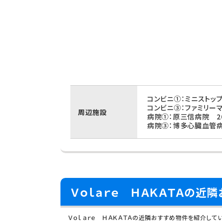
コンビニ①：ミニストッ
コンビニ③：ファミリー
周辺施設
病院①：原三信病院 2
病院③：博多心臓血管病
Ｖｏｌａｒｅ ＨＡＫＡＴＡの近
Ｖｏｌａｒｅ ＨＡＫＡＴＡの近隣おすすめ物件を紹介して