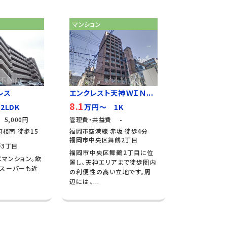
マンション
レス
エンクレスト天神ＷＩＮ...
8.1
2LDK
万円～ 1K
5,000円
管理費・共益費 -
楼南 徒歩15
福岡市空港線 赤坂 徒歩4分
福岡市中央区舞鶴2丁目
3丁目
福岡市中央区舞鶴2丁目に位
Cマンション。飲
置し、天神エリアまで徒歩圏内
やスーパーも近
の利便性の高い立地です。周
辺には、...