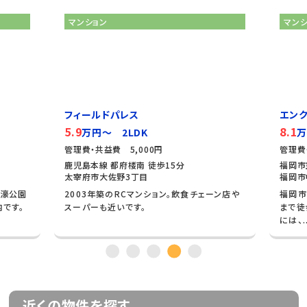
マンション
マン
フィールドパレス
エンク
5.9
8.1
万円～ 2LDK
万
管理費・共益費 5,000円
管理費
鹿児島本線 都府楼南 徒歩15分
福岡市
太宰府市大佐野3丁目
福岡市
大濠公園
2003年築のRCマンション。飲食チェーン店や
福岡市
内です。
スーパーも近いです。
まで徒
には、..
近くの物件を探す