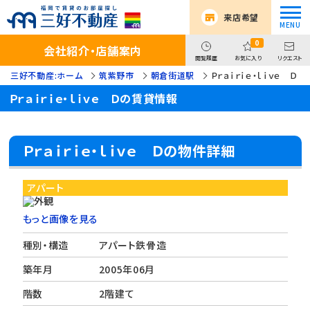
来店希望
0
会社紹介・店舗案内
閲覧履歴
お気に入り
リクエスト
三好不動産:ホーム
筑紫野市
朝倉街道駅
Ｐｒａｉｒｉｅ・ｌｉｖｅ Ｄ
Ｐｒａｉｒｉｅ・ｌｉｖｅ Ｄの賃貸情報
Ｐｒａｉｒｉｅ・ｌｉｖｅ Ｄの物件詳細
アパート
もっと画像を見る
種別・構造
アパート鉄骨造
築年月
2005年06月
階数
2階建て