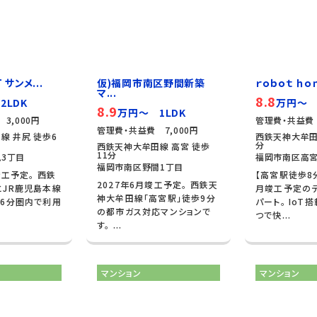
 サンメ...
仮)福岡市南区野間新築
ｒｏｂｏｔ ｈｏ
マ...
8.8
2LDK
万円～ 
8.9
万円～ 1LDK
3,000円
管理費・共益費 
管理費・共益費 7,000円
線 井尻 徒歩6
西鉄天神大牟田
分
西鉄天神大牟田線 高宮 徒歩
11分
3丁目
福岡市南区高宮
福岡市南区野間1丁目
竣工予定。 西鉄
【高宮駅徒歩8分
2027年6月竣工予定。 西鉄天
JR鹿児島本線
月竣工予定の
神大牟田線「高宮駅」徒歩9分
6分圏内で利用
パート。 IoT
の都市ガス対応マンションで
つで快...
す。 ...
マンション
マンション