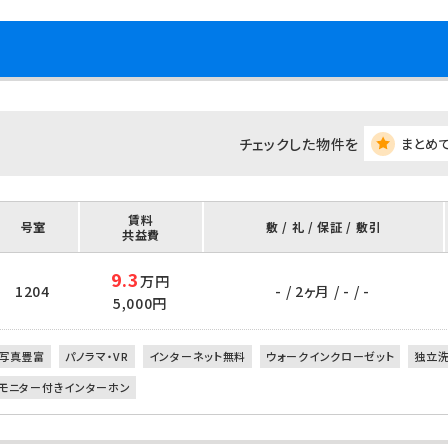
チェックした物件を
まとめ
賃料
号室
敷 / 礼 / 保証 / 敷引
共益費
9.3
万円
1204
- / 2ヶ月 / - / -
5,000円
写真豊富
パノラマ・VR
インターネット無料
ウォークインクローゼット
独立
モニター付きインターホン