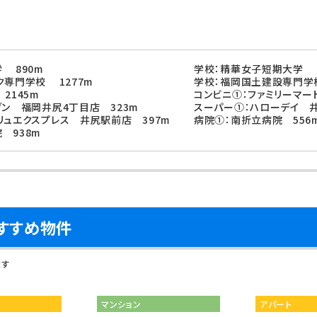
 890m
学校：精華女子短期大学 1
ク専門学校 1277m
学校：福岡国土建設専門学校
2145m
コンビニ①：ファミリーマー
ブン 福岡井尻4丁目店 323m
スーパー①：ハローデイ 井
リュエクスプレス 井尻駅前店 397m
病院①：南折立病院 556
 938m
すすめ物件
ます
マンション
アパート