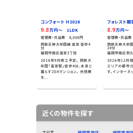
コンフォート Ｈ2026
フォレスト離
9.8
8.9
万円～ 1LDK
万円～ 
管理費・共益費 8,000円
管理費・共益費 
西鉄天神大牟田線 高宮 徒歩4
西鉄天神大牟田
分
20分
福岡市南区高宮3丁目
福岡市南区若久
2026年9月竣工予定。 西鉄大
2026年12月
牟田「高宮駅」徒歩4分、未来と
エリアの都市ガ
暮らすZEHマンション。 光熱費
す。インターネ
を...
近くの物件を探す
エリア
福岡市南区
福岡市南