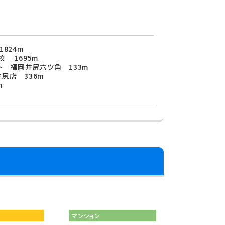
824m
 1695m
ト 福岡井尻六ツ角 133m
尻店 336m
m
マンション