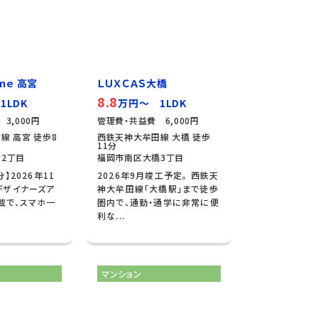
ｍｅ 高宮
ＬＵＸＣＡＳ大橋
8.8
1LDK
万円～ 1LDK
3,000円
管理費・共益費 6,000円
線 高宮 徒歩8
西鉄天神大牟田線 大橋 徒歩
11分
2丁目
福岡市南区大橋3丁目
】2026年11
2026年9月竣工予定。 西鉄天
デザイナーズア
神大牟田線「大橋駅」まで徒歩
搭載で、スマホ一
圏内で、通勤・通学に非常に便
利な...
マンション