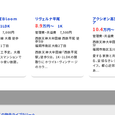
宮Ｂｌｏｏｍ
リヴェルナ平尾
アクシオン高
ア
8.9
1LDK
万円～ 1K
10.4
万円～
7,000円
管理費・共益費 7,500円
管理費・共益費 
線 大橋 徒歩
西鉄天神大牟田線 西鉄平尾 徒
歩5分
西鉄天神大牟田
分
1丁目
福岡市南区大楠2丁目
福岡市南区玉
竣工予定。 大橋
西鉄天神大牟田線「西鉄平尾
愛する家族と共
スマンションで
駅」徒歩5分。 1K・1LDKの間
る、妥協なきレ
ット使い放題。
取りにホワイト・ヴィンテージ
イフ。 都心近
のカラ...
あ...
区の物件ライブラリーへ