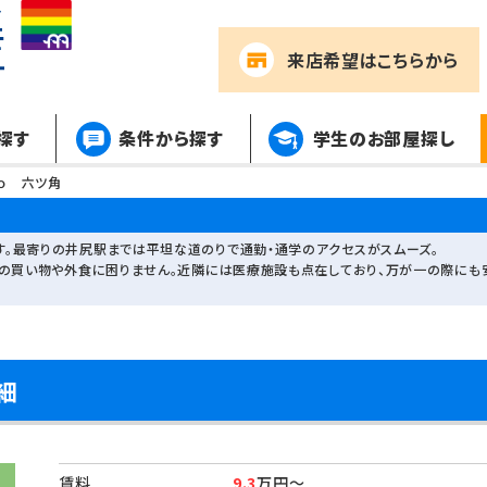
来店希望
はこちらから
探す
条件から探す
学生のお部屋探し
ｃｏ 六ツ角
。最寄りの井尻駅までは平坦な道のりで通勤・通学のアクセスがスムーズ。
々の買い物や外食に困りません。近隣には医療施設も点在しており、万が一の際にも安
細
賃料
9.3
万円～