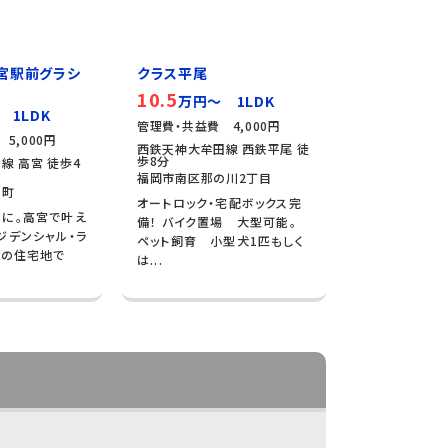
宮駅前グラシ
クラス平尾
10.5
万円～ 1LDK
 1LDK
管理費・共益費 4,000円
5,000円
西鉄天神大牟田線 西鉄平尾 徒
歩8分
線 高宮 徒歩4
福岡市南区那の川2丁目
川町
オートロック・宅配ボックス完
に。高宮で叶え
備！ バイク置場 大型可能。
ジデンシャル・ラ
ペット飼育 小型犬1匹もしく
郊の住宅地で
は...