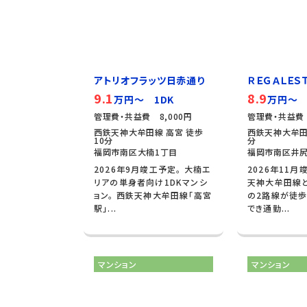
アトリオフラッツ日赤通り
ＲＥＧＡＬＥＳＴ
9.1
8.9
万円～ 1DK
万円～ 
管理費・共益費 8,000円
管理費・共益費 
西鉄天神大牟田線 高宮 徒歩
西鉄天神大牟田
10分
分
福岡市南区大楠1丁目
福岡市南区井尻
2026年9月竣工予定。 大楠エ
2026年11月
リアの単身者向け1DKマンシ
天神大牟田線と
ョン。 西鉄天神大牟田線「高宮
の2路線が徒歩
駅」...
でき通勤...
マンション
マンション