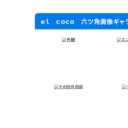
ｅｌ ｃｏｃｏ 六ツ角画像ギャ