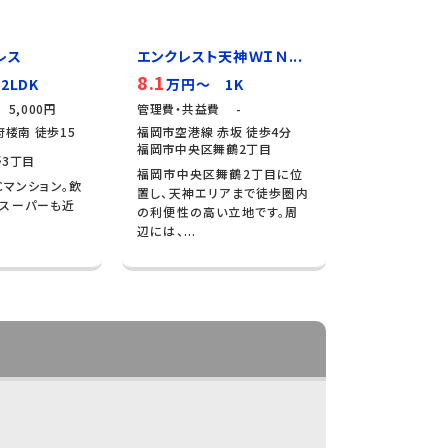
レス
エンクレスト天神ＷＩＮ...
8.1
2LDK
万円～ 1K
5,000円
管理費・共益費 -
楼南 徒歩15
福岡市空港線 赤坂 徒歩4分
福岡市中央区舞鶴2丁目
3丁目
福岡市中央区舞鶴2丁目に位
Cマンション。飲
置し、天神エリアまで徒歩圏内
やスーパーも近
の利便性の高い立地です。周
辺には、...