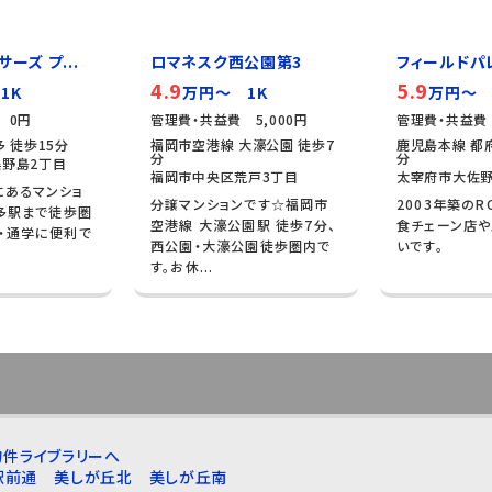
ーズ プ...
ロマネスク西公園第3
フィールドパ
4.9
5.9
1K
万円～ 1K
万円～ 
 0円
管理費・共益費 5,000円
管理費・共益費 
 徒歩15分
福岡市空港線 大濠公園 徒歩7
鹿児島本線 都府
分
分
野島2丁目
福岡市中央区荒戸3丁目
太宰府市大佐野
にあるマンショ
分譲マンションです☆福岡市
2003年築のR
博多駅まで徒歩圏
空港線 大濠公園駅 徒歩7分、
食チェーン店
・通学に便利で
西公園・大濠公園徒歩圏内で
いです。
す。お休...
件ライブラリーへ
駅前通
美しが丘北
美しが丘南