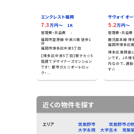
エンクレスト福岡
サヴォイ オーサ
7.3
5.2
万円～ 1K
万円～ 
管理費・共益費 -
管理費・共益費
福岡市空港線 中洲川端 徒歩1
鹿児島本線 博多
分
福岡市博多区美
福岡市博多区中洲5丁目
博多区美野島
【博多区中洲5丁目】駅チカ☆5
ンです。 ＪＲ
階建てデザイナーズマンション
内なので、通勤
です！ 都市ガス☆オートロッ
す☆
ク・...
近くの物件を探す
エリア
筑紫野市
筑紫野市の物
大字永岡
大字吉木
筑紫