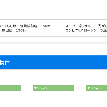
リュくらし館 筑紫駅前店 156m
スーパー②：サニー 光が丘
 原田店 1908m
コンビニ①：ローソン 筑紫
物件
マンション
マンション