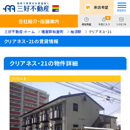
来店希望
0
会社紹介・店舗案内
閲覧履歴
お気に入り
リクエスト
三好不動産:ホーム
糟屋郡粕屋町
柚須駅
クリアネス・21
クリアネス・21の賃貸情報
クリアネス・21の物件詳細
アパート