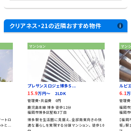
クリアネス・21の近隣おすすめ物件
マンション
マン
プレサンスロジェ博多Ｓ...
ルピ
15.9
6.1
万円～ 2LDK
万
管理費・共益費 0円
管理費
鹿児島本線 博多 徒歩12分
福岡市
福岡市博多区堅粕3丁目
福岡市
オートロ
博多駅を生活圏に見据え、全邸南東向きの快
【福岡
と...
適な暮らしを実現する分譲マンション。 徒歩10
坂」駅
分...
マ...