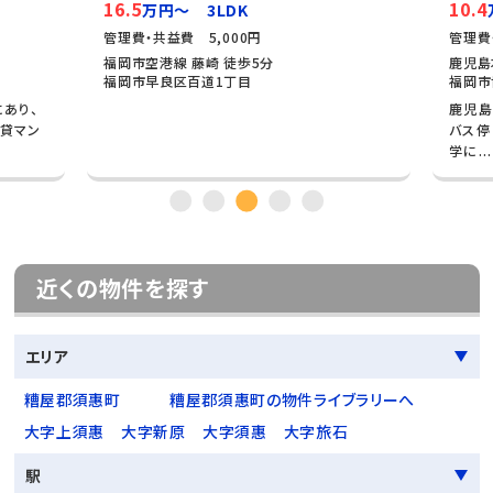
16.5
10.4
万円～ 3LDK
管理費・共益費 5,000円
管理費
福岡市空港線 藤崎 徒歩5分
鹿児島
福岡市早良区百道1丁目
福岡市
あり、
鹿児島
貸マン
バス停
学に...
近くの物件を探す
エリア
糟屋郡須惠町
糟屋郡須惠町の物件ライブラリーへ
大字上須惠
大字新原
大字須惠
大字旅石
駅