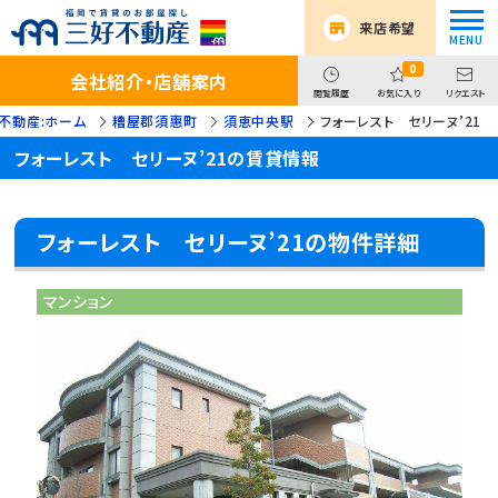
来店希望
0
会社紹介・店舗案内
閲覧履歴
お気に入り
リクエスト
不動産:ホーム
糟屋郡須惠町
須恵中央駅
フォーレスト セリーヌ’21
フォーレスト セリーヌ’21の賃貸情報
フォーレスト セリーヌ’21の物件詳細
マンション