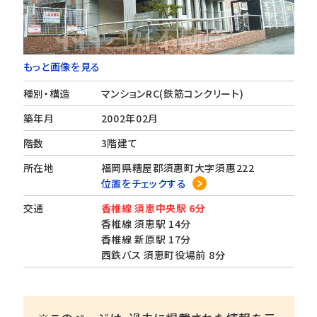
もっと画像を見る
種別・構造
マンションRC(鉄筋コンクリート)
築年月
2002年02月
階数
3階建て
所在地
福岡県糟屋郡須惠町大字須惠222
位置をチェックする
交通
香椎線 須恵中央駅 6分
香椎線 須恵駅 14分
香椎線 新原駅 17分
西鉄バス 須恵町役場前 8分