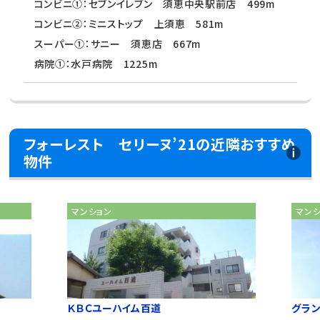
コンビニ①：セブンイレブン 須恵中央駅前店 499m
コンビニ②：ミニストップ 上須恵 581m
スーパー①：サニー 須恵店 667m
病院①：水戸病院 1225m
フォーレスト セリーヌ’21の近隣おすすめ
物件
マンション
マン
ＫＢＣユーハイム百道
グラン