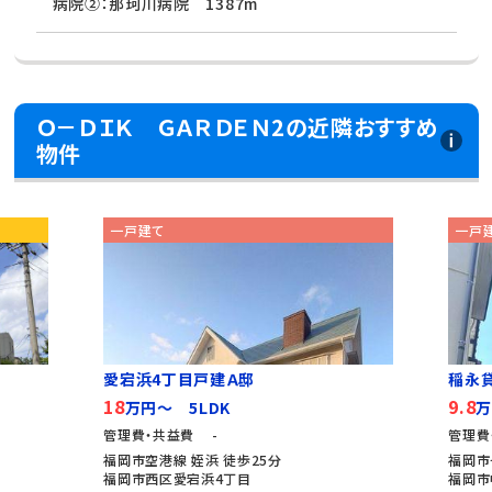
病院②：那珂川病院 1387m
Ｏ－ＤＩＫ ＧＡＲＤＥＮ2の近隣おすすめ
物件
一戸建て
一戸
愛宕浜4丁目戸建Ａ邸
稲永
18
9.8
万円～ 5LDK
万
管理費・共益費 -
管理費
福岡市空港線 姪浜 徒歩25分
福岡市
福岡市西区愛宕浜4丁目
福岡市