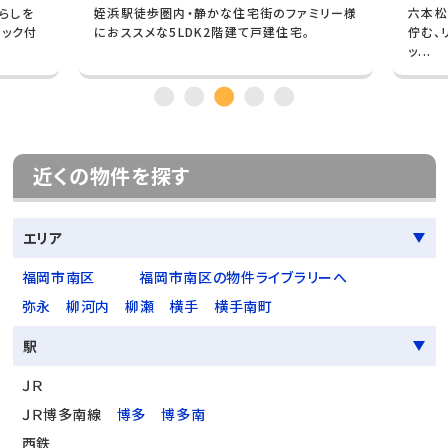
暮らしを
姪浜駅徒歩圏内・静かな住宅街のファミリー様
六本松
ロック付
におススメな5LDK2階建て戸建住宅。
佇む、
ッ...
近くの物件を探す
エリア
福岡市南区
福岡市南区の物件ライブラリーへ
弥永
柳河内
柳瀬
横手
横手南町
駅
ＪＲ
ＪＲ博多南線
博多
博多南
西鉄