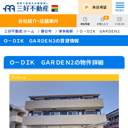
来店希望
0
会社紹介・店舗案内
閲覧履歴
お気に入り
リクエスト
三好不動産:ホーム
春日市
博多南駅
Ｏ－ＤＩＫ ＧＡＲＤＥＮ2
Ｏ－ＤＩＫ ＧＡＲＤＥＮ2の賃貸情報
Ｏ－ＤＩＫ ＧＡＲＤＥＮ2の物件詳細
アパート