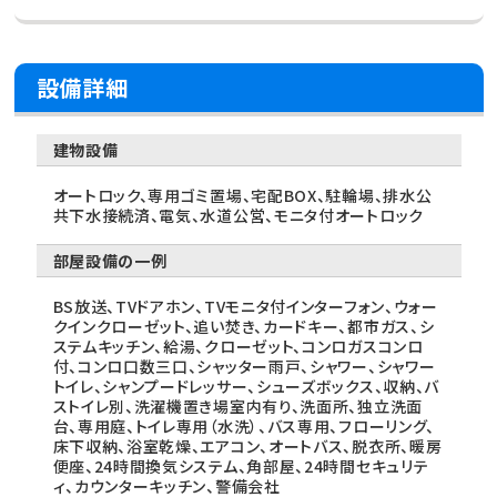
設備詳細
建物設備
オートロック、専用ゴミ置場、宅配BOX、駐輪場、排水公
共下水接続済、電気、水道公営、モニタ付オートロック
部屋設備の一例
BS放送、TVドアホン、TVモニタ付インターフォン、ウォー
クインクローゼット、追い焚き、カードキー、都市ガス、シ
ステムキッチン、給湯、クローゼット、コンロガスコンロ
付、コンロ口数三口、シャッター雨戸、シャワー、シャワー
トイレ、シャンプードレッサー、シューズボックス、収納、バ
ストイレ別、洗濯機置き場室内有り、洗面所、独立洗面
台、専用庭、トイレ専用（水洗）、バス専用、フローリング、
床下収納、浴室乾燥、エアコン、オートバス、脱衣所、暖房
便座、24時間換気システム、角部屋、24時間セキュリテ
ィ、カウンターキッチン、警備会社