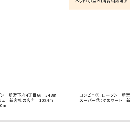
ペット(小型犬)飼育相談可♪
ブン 新宮下府4丁目店 348m
コンビニ②：ローソン 新宮
リュ 新宮杜の宮店 1024m
スーパー②：ゆめマート 新
0m