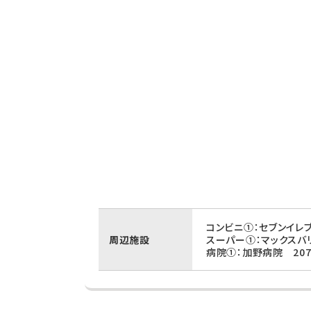
コンビニ①：セブンイレ
周辺施設
スーパー①：マックスバ
病院①：加野病院 207