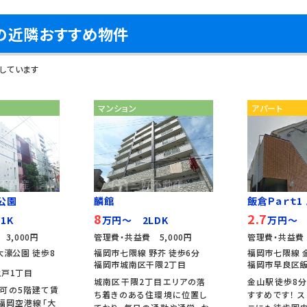
の近隣おすすめ物件
しています
マンション
アパート
公園
麟館
飯倉Ｐａｒｔ1
8
2.7
1K
万円～ 2LDK
万円～ 
3,000円
管理費・共益費 5,000円
管理費・共益費
大濠公園 徒歩8
福岡市七隈線 野芥 徒歩6分
福岡市七隈線 
福岡市城南区干隈2丁目
福岡市早良区飯
戸1丁目
城南区干隈2丁目エリアの落
金山駅徒歩8分
可の5階建て賃
ち着きのある住環境に位置し
すすめです！ 
 福岡空港線「大