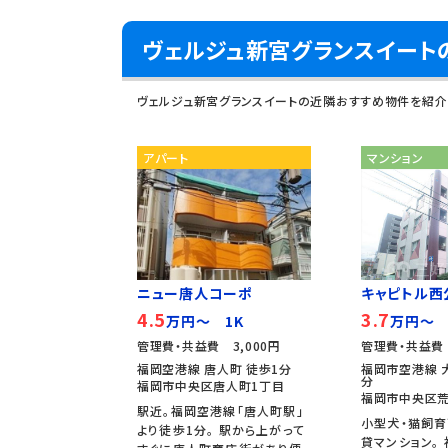
ヴェルジュ新宮グランスイート
ヴェルジュ新宮グランスイートの近隣おすすめ物件を紹介
アパート
マンション
ニュー唐人コーポ
キャピトル西
4.5
3.7
万円～ 1K
万円～ 
管理費・共益費 3,000円
管理費・共益費 
福岡空港線 唐人町 徒歩1分
福岡市空港線 
分
福岡市中央区唐人町1丁目
福岡市中央区荒
駅近。福岡空港線「唐人町駅」
小型犬・猫飼育
より徒歩1分。 駅から上がって
貸マンション。