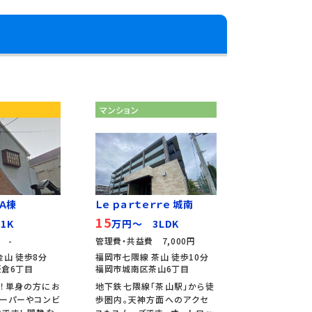
マンション
 Ａ棟
Ｌｅ ｐａｒｔｅｒｒｅ 城南
15
1K
万円～ 3LDK
 -
管理費・共益費 7,000円
金山 徒歩8分
福岡市七隈線 茶山 徒歩10分
倉6丁目
福岡市城南区茶山6丁目
！単身の方にお
地下鉄七隈線「茶山駅」から徒
スーパーやコンビ
歩圏内。天神方面へのアクセ