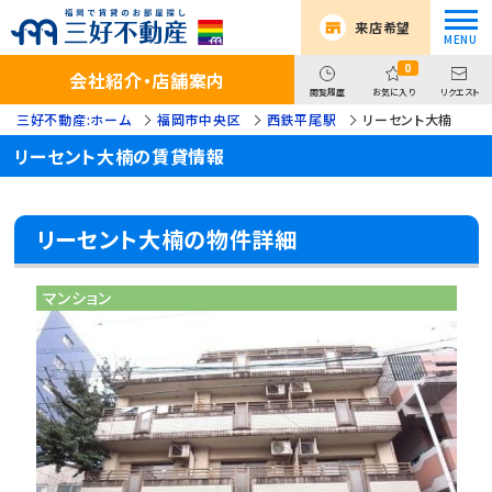
来店希望
0
会社紹介・店舗案内
閲覧履歴
お気に入り
リクエスト
三好不動産:ホーム
福岡市中央区
西鉄平尾駅
リーセント大楠
リーセント大楠の賃貸情報
リーセント大楠の物件詳細
マンション