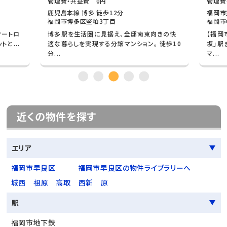
管理費・共益費 0円
管理費
鹿児島本線 博多 徒歩12分
福岡市
福岡市博多区堅粕3丁目
福岡市
オートロ
博多駅を生活圏に見据え、全邸南東向きの快
【福岡
と...
適な暮らしを実現する分譲マンション。 徒歩10
坂」駅
分...
マ...
近くの物件を探す
エリア
福岡市早良区
福岡市早良区の物件ライブラリーへ
城西
祖原
高取
西新
原
駅
福岡市地下鉄