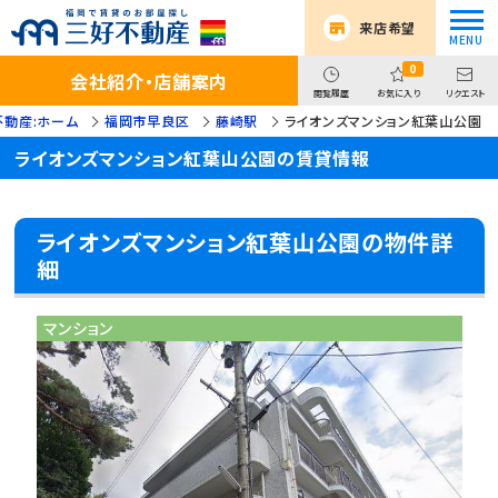
来店希望
0
会社紹介・店舗案内
閲覧履歴
お気に入り
リクエスト
不動産:ホーム
福岡市早良区
藤崎駅
ライオンズマンション紅葉山公園
ライオンズマンション紅葉山公園の賃貸情報
ライオンズマンション紅葉山公園の物件詳
細
マンション