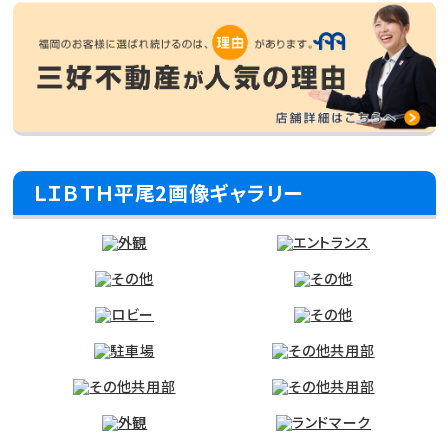
ＬＩＢＴＨ平尾2画像ギャラリー