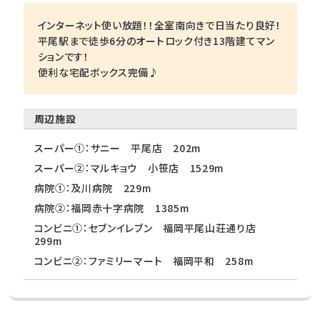
インターネット使い放題！！全室南向きで日当たり良好！
平尾駅まで徒歩6分のオートロック付き13階建てマン
ションです！
便利な宅配ボックス完備♪
周辺施設
スーパー①：サニー 平尾店 202m
スーパー②：マルキョウ 小笹店 1529m
病院①：及川病院 229m
病院②：福岡赤十字病院 1385m
コンビニ①：セブンイレブン 福岡平尾山荘通り店
299m
コンビニ②：ファミリーマート 福岡平和 258m