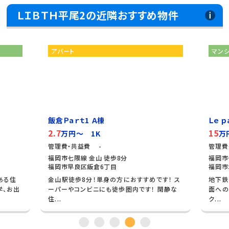
ＬＩＢＴＨ平尾2の近隣おすすめ物件
ト
マンション
ｒｔ1 Ａ棟
Ｌｅ ｐａｒｔｅｒｒｅ 城南
15
円～ 1K
万円～ 3LDK
・共益費 -
管理費・共益費 7,000円
隈線 金山 徒歩8分
福岡市七隈線 茶山 徒歩10分
早良区飯倉6丁目
福岡市城南区茶山6丁目
徒歩8分！単身の方におすすめです！ ス
地下鉄七隈線「茶山駅」から徒
やコンビニにも徒歩圏内です！ 閑静な
面へのアクセスもスムーズです。
ク...