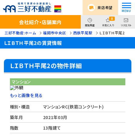
来店希望
0
会社紹介・店舗案内
閲覧履歴
お気に入り
リクエスト
三好不動産:ホーム
福岡市中央区
西鉄平尾駅
ＬＩＢＴＨ平尾2
ＬＩＢＴＨ平尾2の賃貸情報
ＬＩＢＴＨ平尾2の物件詳細
マンション
もっと画像を見る
種別・構造
マンションRC(鉄筋コンクリート)
築年月
2021年03月
階数
13階建て