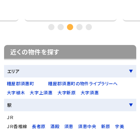
近くの物件を探す
エリア
糟屋郡須惠町
糟屋郡須惠町の物件ライブラリーへ
大字植木
大字上須惠
大字新原
大字須惠
駅
ＪＲ
ＪＲ香椎線
長者原
酒殿
須恵
須恵中央
新原
宇美