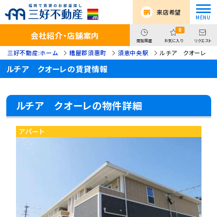
来店希望
0
会社紹介・店舗案内
閲覧履歴
お気に入り
リクエスト
三好不動産:ホーム
糟屋郡須惠町
須恵中央駅
ルチア クオーレ
ルチア クオーレの賃貸情報
ルチア クオーレの物件詳細
アパート