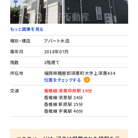
もっと画像を見る
種別・構造
アパート木造
築年月
2018年07月
階数
2階建て
所在地
福岡県糟屋郡須惠町大字上須惠434
位置をチェックする
交通
香椎線 須恵中央駅 19分
香椎線 須恵駅 24分
香椎線 新原駅 25分
香椎線 宇美駅 40分