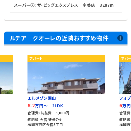
スーパー②：ザ・ビッグエクスプレス 宇美店 3287m
ルチア クオーレの近隣おすすめ物件
アパート
アパ
エルメゾン園山
フォ
8.2
6
万円～ 2LDK
万円
管理費・共益費 3,000円
管理費
筑肥線 今宿 徒歩7分
筑肥線
福岡市西区今宿3丁目
福岡市