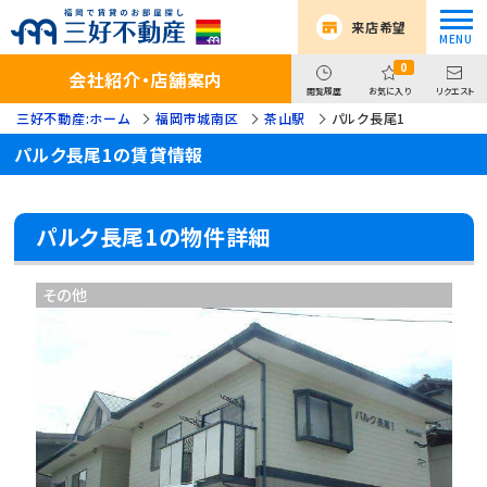
来店希望
0
会社紹介・店舗案内
閲覧履歴
お気に入り
リクエスト
三好不動産:ホーム
福岡市城南区
茶山駅
パルク長尾1
パルク長尾1の賃貸情報
パルク長尾1の物件詳細
その他