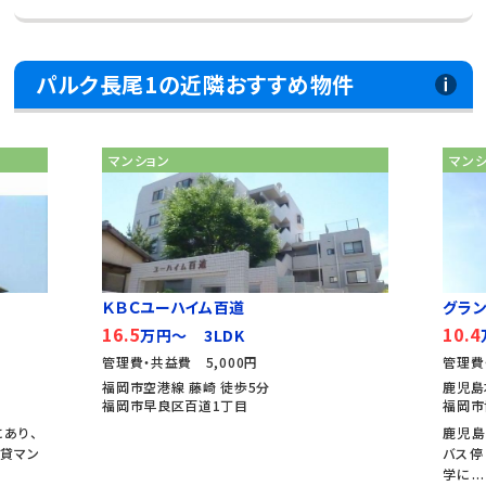
パルク長尾1の近隣おすすめ物件
マンション
マン
ＫＢＣユーハイム百道
グラン
16.5
10.4
万円～ 3LDK
管理費・共益費 5,000円
管理費
福岡市空港線 藤崎 徒歩5分
鹿児島
福岡市早良区百道1丁目
福岡市
あり、
鹿児島
貸マン
バス停
学に...