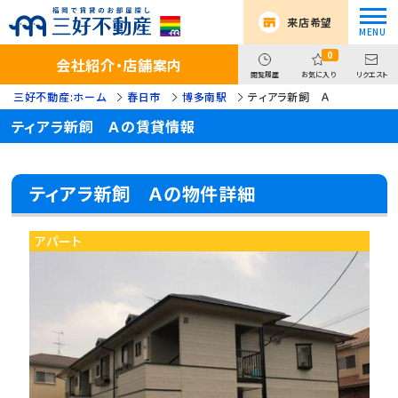
来店希望
0
会社紹介・店舗案内
閲覧履歴
お気に入り
リクエスト
三好不動産:ホーム
春日市
博多南駅
ティアラ新飼 Ａ
ティアラ新飼 Ａの賃貸情報
ティアラ新飼 Ａの物件詳細
アパート