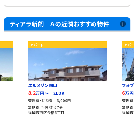
ティアラ新飼 Ａの近隣おすすめ物件
アパート
アパ
エルメゾン園山
フォ
8.2
6
万円～ 2LDK
万円
管理費・共益費 3,000円
管理費
筑肥線 今宿 徒歩7分
筑肥線
福岡市西区今宿3丁目
福岡市