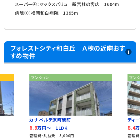
スーパー④：マックスバリュ 新宮杜の宮店 1604m
病院①：福岡和白病院 1395m
フォレストシティ和白丘 Ａ棟の近隣おす
すめ物件
マンション
マン
カサ ベルデ原町駅前
ディー
6.9
8.4
万円～ 1LDK
万
管理費・共益費 5,000円
管理費