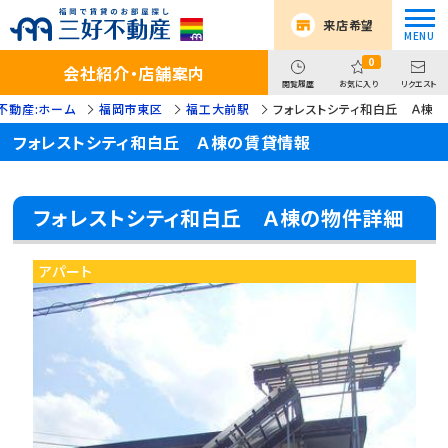
来店希望
0
会社紹介・店舗案内
閲覧履歴
お気に入り
リクエスト
不動産:ホーム
福岡市東区
福工大前駅
フォレストシティ和白丘 Ａ棟
フォレストシティ和白丘 Ａ棟の賃貸情報
フォレストシティ和白丘 Ａ棟の物件詳細
アパート