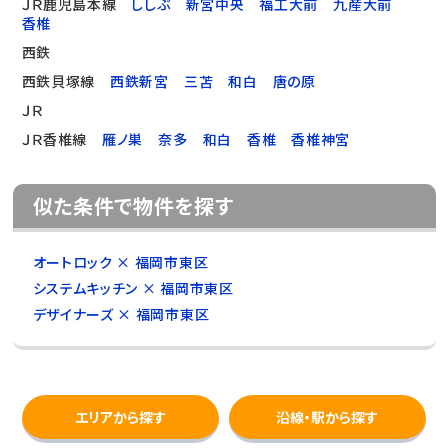
ＪＲ鹿児島本線
ししぶ
新宮中央
福工大前
九産大前
香椎
西鉄
西鉄貝塚線
西鉄新宮
三苫
和白
唐の原
ＪＲ
ＪＲ香椎線
雁ノ巣
奈多
和白
香椎
香椎神宮
似た条件で物件を探す
オートロック × 福岡市東区
システムキッチン × 福岡市東区
デザイナーズ × 福岡市東区
エリアから探す
沿線・駅から探す