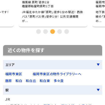
篠栗線 原町 徒歩1分
福岡市
糟屋郡粕屋町原町1丁目
福岡市
トです！
JR福北ゆたか線「原町」徒歩1分の駅近！ 西鉄
地下鉄
バス「原町バス停」徒歩1分！ 公共交通機関
線の「
が...
の...
近くの物件を探す
エリア
福岡市東区
福岡市東区の物件ライブラリーへ
唐原
和白
和白丘
和白東
多々良
駅
ＪＲ