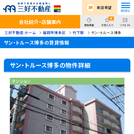
来店希望
0
会社紹介・店舗案内
閲覧履歴
お気に入り
リクエスト
三好不動産:ホーム
福岡市博多区
竹下駅
サン・トルース博多
サン・トルース博多の賃貸情報
サン・トルース博多の物件詳細
マンション