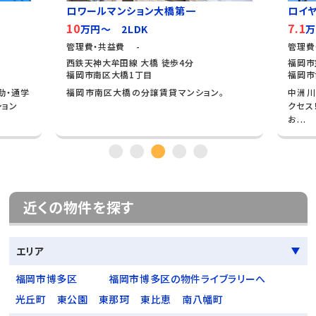
ロワールマンション大橋第一
ロイ
10
7.1
万円～ 2LDK
万
管理費・共益費 -
管理費
西鉄天神大牟田線 大橋 徒歩4分
福岡市
福岡市南区大橋1丁目
福岡市
勤・通学
福岡市南区大橋の分譲賃貸マンション。
中洲川
ション
クセス
お...
近くの物件を探す
エリア
福岡市博多区
福岡市博多区の物件ライブラリーへ
光丘町
東公園
東那珂
東比恵
南八幡町