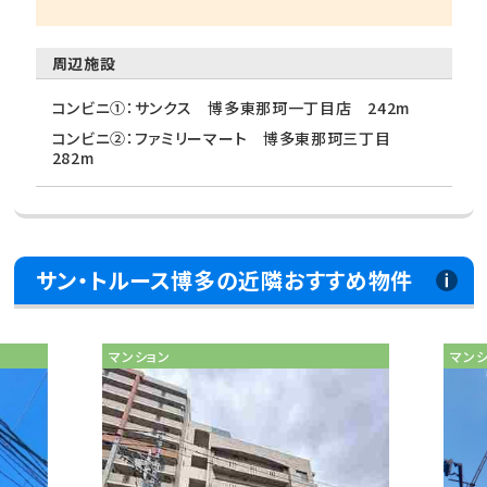
周辺施設
コンビニ①：サンクス 博多東那珂一丁目店 242m
コンビニ②：ファミリーマート 博多東那珂三丁目
282m
サン・トルース博多の近隣おすすめ物件
マンション
マン