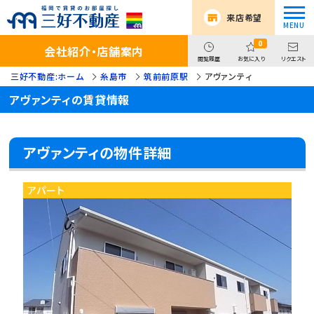
来店希望
0
会社紹介・店舗案内
閲覧履歴
お気に入り
リクエスト
三好不動産:ホーム
糸島市
筑前前原駅
アヴァンティ
アヴァンティの賃貸情報
アヴァンティの物件詳細
アパート