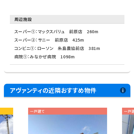
周辺施設
スーパー①：マックスバリュ 前原店 260m
スーパー②：サニー 前原店 425m
コンビニ①：ローソン 糸島農協前店 381m
病院①：みなかぜ病院 1098m
アヴァンティの近隣おすすめ物件
一戸建て
一戸