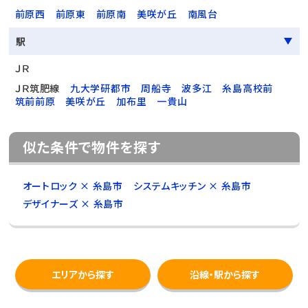
前原西
前原東
前原南
美咲が丘
南風台
駅
ＪＲ
ＪＲ筑肥線
九大学研都市
周船寺
波多江
糸島高校前
筑前前原
美咲が丘
加布里
一貴山
似た条件で物件を探す
オートロック × 糸島市
システムキッチン × 糸島市
デザイナーズ × 糸島市
エリアから探す
沿線・駅から探す