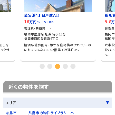
愛宕浜4丁目戸建Ａ邸
稲永
18
9.8
万円～ 5LDK
万
管理費・共益費 -
管理費
福岡市空港線 姪浜 徒歩25分
福岡市
福岡市西区愛宕浜4丁目
福岡市
暮らしを
姪浜駅徒歩圏内・静かな住宅街のファミリー様
六本松
ロック付
におススメな5LDK2階建て戸建住宅。
佇む、
ッ...
近くの物件を探す
エリア
糸島市
糸島市の物件ライブラリーへ